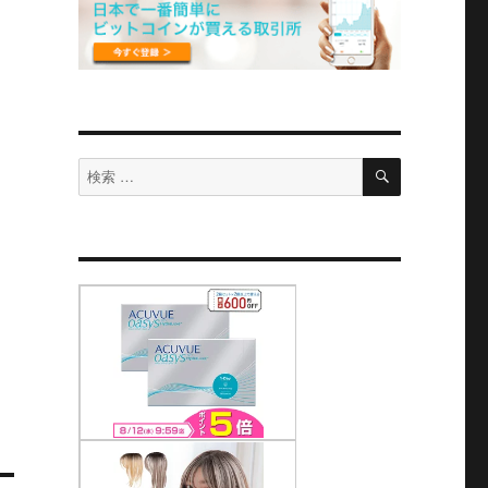
検
検
索
索
対
象: