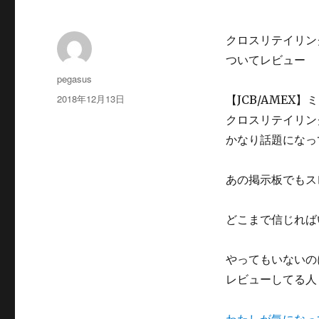
クロスリテイリン
ついてレビュー
投
pegasus
稿
投
2018年12月13日
【JCB/AMEX
者
稿
クロスリテイリン
日:
かなり話題になっ
あの掲示板でもス
どこまで信じれば
やってもいないの
レビューしてる人