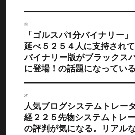
投
前
稿
「ゴルスパ1分バイナリー」
過
去
ナ
延べ５２５４人に支持され
の
バイナリー版がブラックス
ビ
投
に登場！の話題になってい
稿:
ゲ
ー
シ
次
人気ブログシステムトレー
次
ョ
の
経２２５先物システムトレ
ン
投
の評判が気になる。リアル
稿: