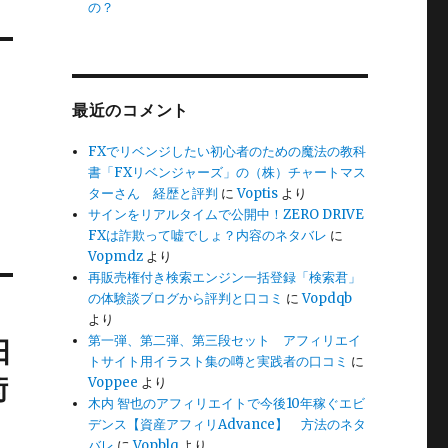
の？
最近のコメント
FXでリベンジしたい初心者のための魔法の教科
書「FXリベンジャーズ」の（株）チャートマス
ターさん 経歴と評判
に
Voptis
より
サインをリアルタイムで公開中！ZERO DRIVE
FXは詐欺って嘘でしょ？内容のネタバレ
に
Vopmdz
より
再販売権付き検索エンジン一括登録「検索君」
の体験談ブログから評判と口コミ
に
Vopdqb
より
日
第一弾、第二弾、第三段セット アフィリエイ
トサイト用イラスト集の噂と実践者の口コミ
に
術
Voppee
より
木内 智也のアフィリエイトで今後10年稼ぐエビ
デンス【資産アフィリAdvance】 方法のネタ
バレ
に
Vopblq
より