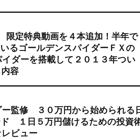
 限定特典動画を４本追加！半年で
ているゴールデンスパイダーＦＸの
パイダーを搭載して２０１３年つい
る内容
ダー監修 ３０万円から始められる
ード １日５万円儲けるための投資
なレビュー