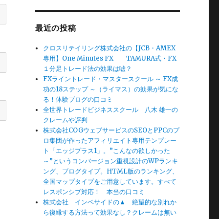
最近の投稿
クロスリテイリング株式会社の【JCB・AMEX
専用】One Minutes FX TAMURA式・FX
１分足トレード法の効果は嘘？
FXライントレード・マスタースクール ～ FX成
功の18ステップ ～（ライマス）の効果が気にな
る！体験ブログの口コミ
全世界トレードビジネススクール 八木 雄一の
クレームや評判
株式会社COGウェブサービスのSEOとPPCのプ
ロ集団が作ったアフィリエイト専用テンプレー
ト「エッジプラス1」。”こんなの欲しかった
～”というコンバージョン重視設計のWPランキ
ング、ブログタイプ。HTML版のランキング、
全国マップタイプをご用意しています。すべて
レスポンシブ対応！ 本当の口コミ
株式会社 インベサイドの▲ 絶望的な別れか
ら復縁する方法って効果なし？クレームは無い