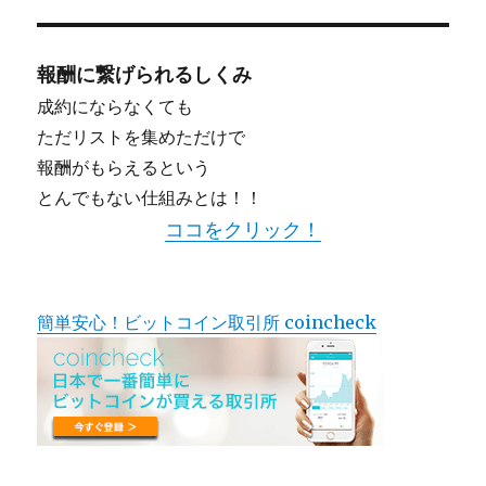
益
を
積
報酬に繋げられるしくみ
み
成約にならなくても
上
ただリストを集めただけで
げ
て
報酬がもらえるという
い
とんでもない仕組みとは！！
く
ス
ココをクリック！
キ
ャ
ル
ピ
簡単安心！ビットコイン取引所 coincheck
ン
グ
ト
レ
ー
ド
【Traders