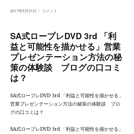
コ
は
投
ミ
榊
2017年5月31日
コメント
効
稿
が
淳
果
日:
気
司
な
に
の
し？
SA式ロープレDVD 3rd 「利
な
資
内
る
産
益と可能性を描かせる」営業
容
に
価
暴
プレゼンテーション方法の秘
値
露
レ
に
策の体験談 ブログの口コミ
ポ
ー
は？
ト
043
ザ・
SA式ロープレDVD 3rd 「利益と可能性を描かせる」
パ
営業プレゼンテーション方法の秘策の体験談 ブロ
ー
ク
グの口コミは？
ハ
ウ
SA式ロープレDVD 3rd 「利益と可能性を描かせる」
ス