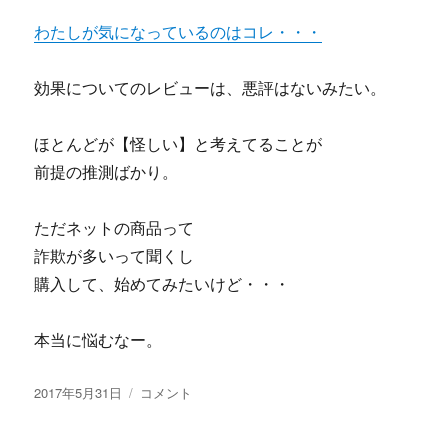
つ
い
わたしが気になっているのはコレ・・・
て
レ
効果についてのレビューは、悪評はないみたい。
ビ
ュ
ー
ほとんどが【怪しい】と考えてることが
に
前提の推測ばかり。
ただネットの商品って
詐欺が多いって聞くし
購入して、始めてみたいけど・・・
本当に悩むなー。
投
ク
2017年5月31日
コメント
稿
ロ
日:
ス