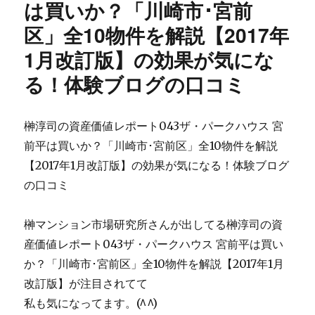
は買いか？「川崎市･宮前
対
続
応
け
区」全10物件を解説【2017年
ア
る
フ
1月改訂版】の効果が気にな
ト
ィ
レ
る！体験ブログの口コミ
リ
ー
サ
ダ
イ
ー
ト
榊淳司の資産価値レポート043ザ・パークハウス 宮
に
が
な
前平は買いか？「川崎市･宮前区」全10物件を解説
ボ
る
【2017年1月改訂版】の効果が気になる！体験ブログ
タ
た
ン
の口コミ
め
一
に
発
必
榊マンション市場研究所さんが出してる榊淳司の資
で
須
数
産価値レポート043ザ・パークハウス 宮前平は買い
な
千
の
か？「川崎市･宮前区」全10物件を解説【2017年1月
ペ
は
改訂版】が注目されてて
ー
相
ジ！
私も気になってます。(^^)ゞ
場
『楽