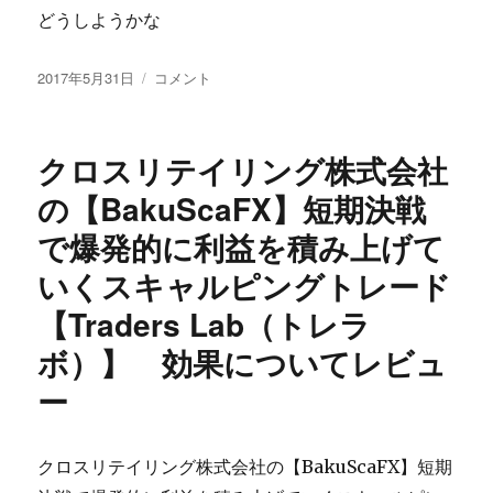
どうしようかな
ツ
ー
ル
投
Ｔ
2017年5月31日
コメント
で
稿
Ｒ
す！
日:
Ｙ
一
石
クロスリテイリング株式会社
気
原
に
卓
の【BakuScaFX】短期決戦
５，
の
０
で爆発的に利益を積み上げて
【再
０
販
いくスキャルピングトレード
０
売
個
可・
【Traders Lab（トレラ
の
オ
被
ボ）】 効果についてレビュ
リ
リ
ジ
ー
ン
ナ
ク
ル
が
特
で
クロスリテイリング株式会社の【BakuScaFX】短期
典
き
付