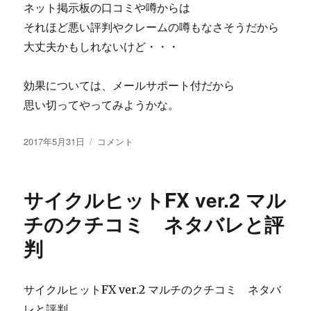
ネット掲示板の口コミや噂からは
それほど悪い評判やクレームの噂もなさそうだから
大丈夫かもしれないけど・・・
効果については、メールサポート付だから
思い切ってやってみようかな。
投
何
2017年5月31日
コメント
稿
と、
日:
1
億
サイクルヒットFX ver.2 マル
3000
万
チのクチコミ ネタバレと評
円
判
を
超
え
て
サイクルヒットFX ver.2 マルチのクチコミ ネタバ
し
レと評判