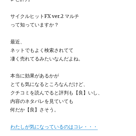
ま
っ
た
サイクルヒットFX ver.2 マルチ
シ
って知っていますか？
ス
テ
ム
最近、
ト
ネットでもよく検索されてて
レ
凄く売れてるみたいなんだよね。
ー
ド
「FX
本当に効果があるかが
長
とても気になるところなんだけど、
者
ユ
クチコミを読んでると評判も【良】いし、
ー
内容のネタバレを見ていても
ロ
何だか【良】さそう。
円」
中
島
わたしが気になっているのはコレ・・・
均
の