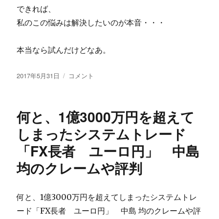
の
できれば、
体
私のこの悩みは解決したいのが本音・・・
験
談
ブ
本当なら試んだけどなあ。
ロ
グ
投
LOT
2017年5月31日
コメント
の
稿
LINE
口
日:
の
コ
公
ミ
何と、1億3000万円を超えて
式
は？
サ
しまったシステムトレード
に
イ
「FX長者 ユーロ円」 中島
ト
体
均のクレームや評判
験
談
が
何と、1億3000万円を超えてしまったシステムトレ
怪
し
ード「FX長者 ユーロ円」 中島 均のクレームや評
い