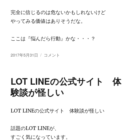
1
完全に信じるのは危ないかもしれないけど
月
改
やってみる価値はありそうだな。
訂
版】
ここは『悩んだら行動』かな・・・？
の
効
果
投
SA
2017年5月31日
コメント
が
稿
式
気
日:
ロ
に
ー
LOT LINEの公式サイト 体
な
プ
る！
レ
験談が怪しい
体
DVD
験
3rd
ブ
「利
LOT LINEの公式サイト 体験談が怪しい
ロ
益
グ
と
の
可
話題のLOT LINEが、
口
能
すごく気になっています。
コ
性