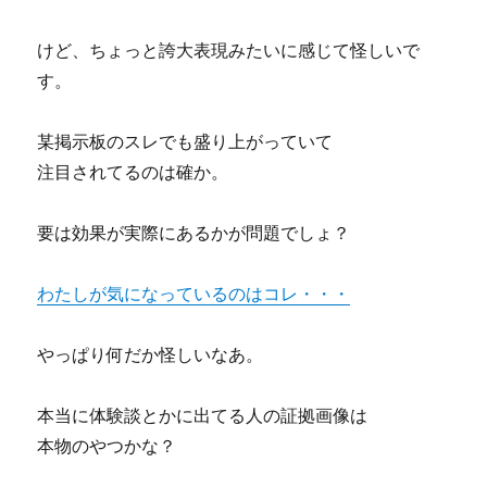
ミ
を
に
描
けど、ちょっと誇大表現みたいに感じて怪しいで
か
す。
せ
る」
営
某掲示板のスレでも盛り上がっていて
業
注目されてるのは確か。
プ
レ
ゼ
要は効果が実際にあるかが問題でしょ？
ン
テ
わたしが気になっているのはコレ・・・
ー
シ
ョ
やっぱり何だか怪しいなあ。
ン
方
法
本当に体験談とかに出てる人の証拠画像は
の
本物のやつかな？
秘
策