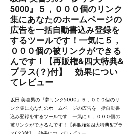
ッ
5000』５，０００個のリンク
ト
集にあなたのホームページの
FX
ver.2
広告を一括自動書込み登録を
マ
ル
するツールです！一気に５，
チ
０００個の被リンクができる
の
ク
んです！【再販権&四大特典&
チ
コ
プラス(？)付】 効果につい
ミ
てレビュー
ネ
タ
バ
レ
坂田 美喜男の『夢リンク5000』５，０００個のリ
と
ンク集にあなたのホームページの広告を一括自動書
評
込み登録をするツールです！一気に５，０００個の
判
に
被リンクができるんです！【再販権&四大特典&プラ
ス(？)付】 効果についてレビュー