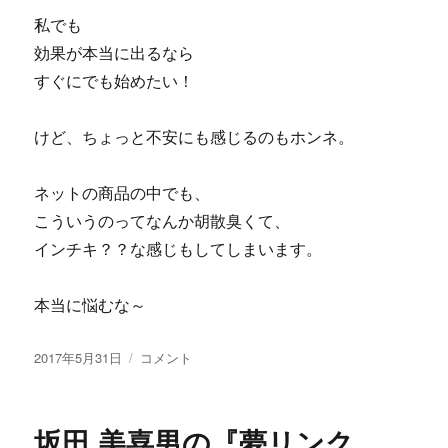
ク
私でも
レ
効果が本当に出るなら
ー
すぐにでも始めたい！
ム
や
評
けど、ちょっと不安にも感じるのもホンネ。
判
に
ネットの商品の中でも、
こういうのってなんか胡散臭くて、
インチキ？？な感じもしてしまいます。
本当に悩むな～
投
サ
2017年5月31日
コメント
稿
イ
日:
ク
ル
坂田 美喜男の『夢リンク
ヒ