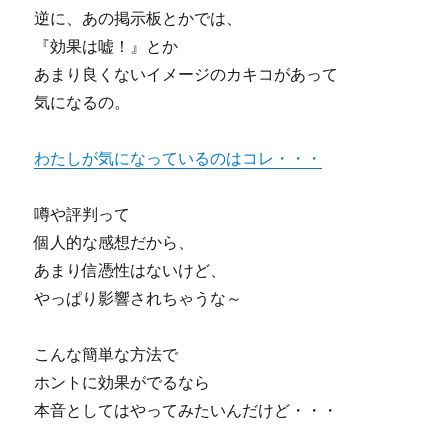
ホ
逆に、あの掲示板とかでは、
ー
『効果は嘘！』とか
ム
ペ
あまり良くないイメージのカキコがあって
ー
気になるの。
ジ
の
広
わたしが気になっているのはコレ・・・
告
を
噂や評判って
一
括
個人的な感想だから、
自
あまり信憑性はないけど、
動
やっぱり影響されちゃうな～
書
込
み
こんな簡単な方法で
登
ホントに効果がでるなら
録
を
本音としてはやってみたいんだけど・・・
す
る