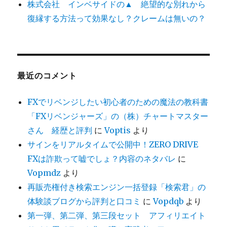
株式会社 インベサイドの▲ 絶望的な別れから
復縁する方法って効果なし？クレームは無いの？
最近のコメント
FXでリベンジしたい初心者のための魔法の教科書
「FXリベンジャーズ」の（株）チャートマスター
さん 経歴と評判
に
Voptis
より
サインをリアルタイムで公開中！ZERO DRIVE
FXは詐欺って嘘でしょ？内容のネタバレ
に
Vopmdz
より
再販売権付き検索エンジン一括登録「検索君」の
体験談ブログから評判と口コミ
に
Vopdqb
より
第一弾、第二弾、第三段セット アフィリエイト