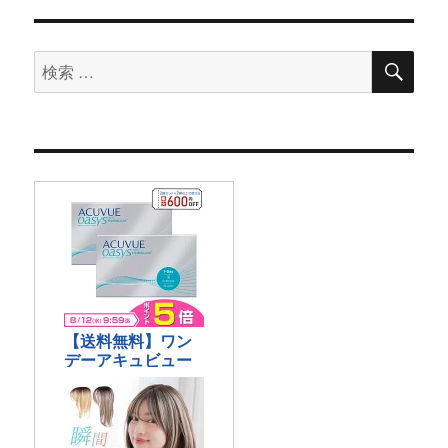
Lab（ト
レ
ラ
検
検
索
ボ）】
索
効
果
対
に
象:
つ
い
て
レ
ビ
ュ
ー
に