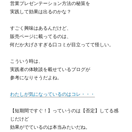
宮
営業プレゼンテーション方法の秘策を
前
実践して効果は出るのかな？
平
は
買
すごく興味はあるんだけど、
い
販売ページに載ってるのは、
か？
何だか大げさすぎる口コミが目立ってて怪しい。
「川
崎
市･
こういう時は、
宮
実践者の体験談を載せているブログが
前
区」
参考になりそうだよね。
全
10
わたしが気になっているのはコレ・・・
物
件
を
【短期間ですぐ！】っていうのは【否定】してる感
解
じだけど
説
【2017
効果がでているのは本当みたいだね。
年