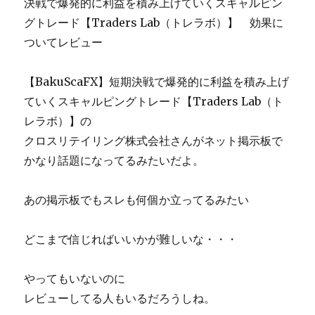
決戦で爆発的に利益を積み上げていくスキャルピン
る
き！】
グトレード【Traders Lab（トレラボ）】 効果に
ん
ブ
で
ついてレビュー
ラ
す！
ン
【再
デ
【BakuScaFX】短期決戦で爆発的に利益を積み上げ
販
ィ
権
ていくスキャルピングトレード【Traders Lab（ト
ン
&
グ
レラボ）】の
四
戦
クロスリテイリング株式会社さんがネット掲示板で
大
略
特
かなり話題になってるみたいだよ。
で
典
１
&
人
あの掲示板でもスレも何個か立ってるみたい
プ
勝
ラ
ち
ス
の
どこまで信じればいいかが難しいな・・・
(？)
効
付】
果
効
やってもいないのに
は
果
嘘？
レビューしてる人もいるだろうしね。
に
に