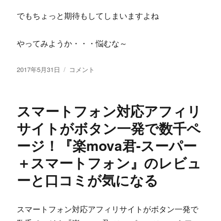
でもちょっと期待もしてしまいますよね
やってみようか・・・悩むな～
投
セ
2017年5月31日
コメント
稿
ン
日:
ト
ラ
スマートフォン対応アフィリ
ル
産
サイトがボタン一発で数千ペ
業
ージ！『楽mova君-スーパー
株
式
＋スマートフォン』のレビュ
会
社
ーと口コミが気になる
の
『3
ク
スマートフォン対応アフィリサイトがボタン一発で
リ