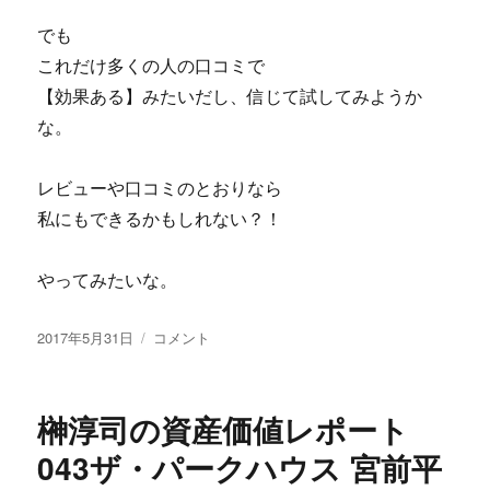
で
でも
炙
これだけ多くの人の口コミで
り
出
【効果ある】みたいだし、信じて試してみようか
す
な。
た
っ
た
レビューや口コミのとおりなら
3
私にもできるかもしれない？！
つ
の
ク
やってみたいな。
リ
ッ
投
ス
2017年5月31日
コメント
ク
稿
マ
ポ
日:
ー
イ
ト
ン
榊淳司の資産価値レポート
フ
ト！
ォ
043ザ・パークハウス 宮前平
勝
ン
ち