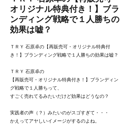
の
オリジナル特典付き！】ブラ
『夢
ンディング戦略で１人勝ちの
リ
ン
効果は嘘？
ク
5000』
５，
ＴＲＹ 石原卓の【再販売可・オリジナル特典付
０
０
き！】ブランディング戦略で１人勝ちの効果は嘘？
０
個
ＴＲＹ 石原卓の
の
リ
【再販売可・オリジナル特典付き！】ブランディン
ン
グ戦略で１人勝ちって、
ク
すごく売れてるみたいだけど効果はどうなの？
集
に
あ
実践者の声（？）みたいのがスゴすぎて・・・
な
かえってアヤしいイメージがするのよね。
た
の