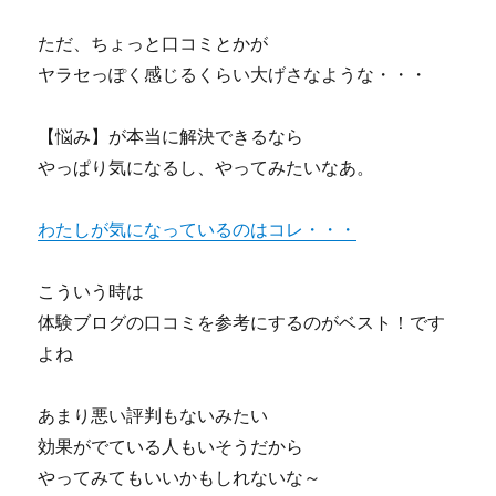
力。
mova
辿
ただ、ちょっと口コミとかが
君-
り
ス
ヤラセっぽく感じるくらい大げさなような・・・
着
ー
い
パ
た
【悩み】が本当に解決できるなら
ー
真
＋
やっぱり気になるし、やってみたいなあ。
実
ス
の
マ
ラ
わたしが気になっているのはコレ・・・
ー
イ
ト
ン
フ
ト
こういう時は
ォ
レ
体験ブログの口コミを参考にするのがベスト！です
ン』
ー
の
よね
ド
レ
ノ
ビ
ウ
あまり悪い評判もないみたい
ュ
ハ
ー
効果がでている人もいそうだから
ウ
と
公
やってみてもいいかもしれないな～
口
開！