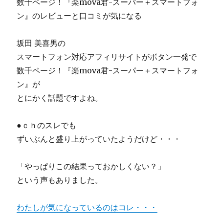
数千ページ！『楽mova君-スーパー＋スマートフォ
ッ
ク
ン』のレビューと口コミが気になる
FX』
勝
坂田 美喜男の
ち
続
スマートフォン対応アフィリサイトがボタン一発で
け
数千ページ！『楽mova君-スーパー＋スマートフォ
る
ン』が
な
ら
とにかく話題ですよね。
王
道！
●ｃｈのスレでも
利
大
ずいぶんと盛り上がっていたようだけど・・・
損
小
「やっぱりこの結果っておかしくない？」
の
極
という声もありました。
意！
ラ
わたしが気になっているのはコレ・・・
イ
ン