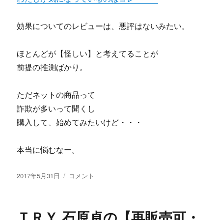
効果についてのレビューは、悪評はないみたい。
ほとんどが【怪しい】と考えてることが
前提の推測ばかり。
ただネットの商品って
詐欺が多いって聞くし
購入して、始めてみたいけど・・・
本当に悩むなー。
投
坂
2017年5月31日
コメント
稿
田
日:
美
喜
ＴＲＹ 石原卓の【再販売可・
男