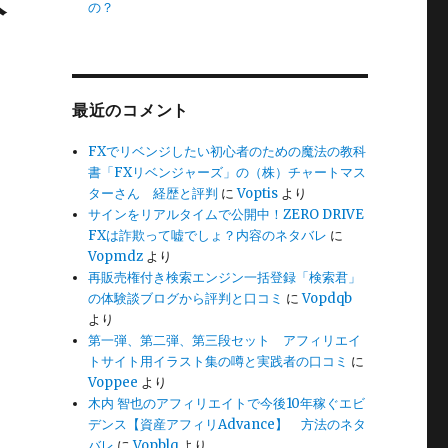
の？
最近のコメント
FXでリベンジしたい初心者のための魔法の教科
ト
書「FXリベンジャーズ」の（株）チャートマス
ターさん 経歴と評判
に
Voptis
より
サインをリアルタイムで公開中！ZERO DRIVE
FXは詐欺って嘘でしょ？内容のネタバレ
に
Vopmdz
より
再販売権付き検索エンジン一括登録「検索君」
の体験談ブログから評判と口コミ
に
Vopdqb
より
ト
第一弾、第二弾、第三段セット アフィリエイ
トサイト用イラスト集の噂と実践者の口コミ
に
Voppee
より
木内 智也のアフィリエイトで今後10年稼ぐエビ
デンス【資産アフィリAdvance】 方法のネタ
バレ
に
Vopblq
より