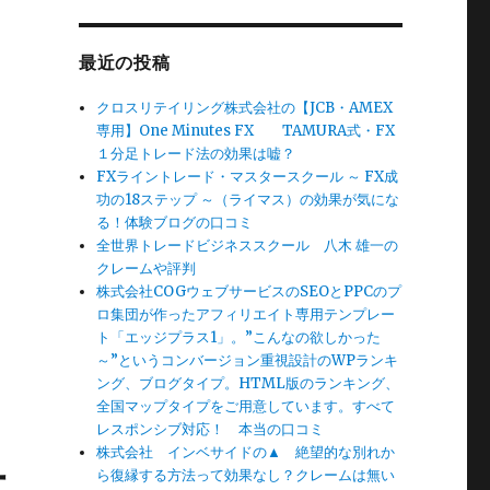
最近の投稿
クロスリテイリング株式会社の【JCB・AMEX
専用】One Minutes FX TAMURA式・FX
１分足トレード法の効果は嘘？
FXライントレード・マスタースクール ～ FX成
功の18ステップ ～（ライマス）の効果が気にな
る！体験ブログの口コミ
全世界トレードビジネススクール 八木 雄一の
クレームや評判
株式会社COGウェブサービスのSEOとPPCのプ
ロ集団が作ったアフィリエイト専用テンプレー
ト「エッジプラス1」。”こんなの欲しかった
～”というコンバージョン重視設計のWPランキ
ング、ブログタイプ。HTML版のランキング、
全国マップタイプをご用意しています。すべて
レスポンシブ対応！ 本当の口コミ
株式会社 インベサイドの▲ 絶望的な別れか
太
ら復縁する方法って効果なし？クレームは無い