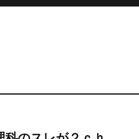
理科のスレが２ｃｈ