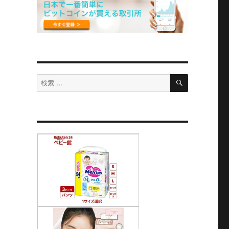
検
検
索
索
対
象: