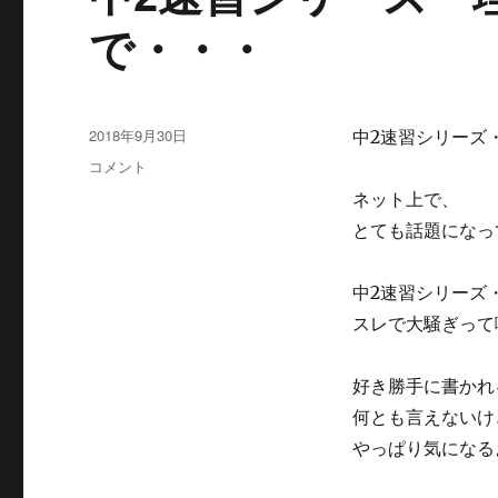
で・・・
投
2018年9月30日
中2速習シリーズ
稿
中
コメント
日:
2
ネット上で、
速
とても話題になっ
習
シ
リ
中2速習シリーズ
ー
スレで大騒ぎって
ズ・
理
科
好き勝手に書かれ
の
何とも言えないけ
ス
レ
やっぱり気になる
が
２