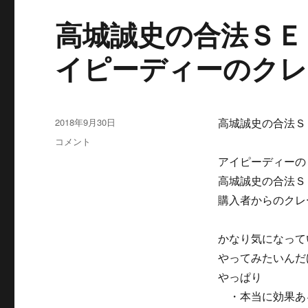
高城誠史の合法ＳＥ
イピーディーのクレ
投
2018年9月30日
高城誠史の合法Ｓ
稿
高
コメント
日:
城
アイピーディーの
誠
高城誠史の合法Ｓ
史
の
購入者からのクレ
合
法
かなり気になって
Ｓ
Ｅ
やってみたいんだ
Ｘ
やっぱり
催
・本当に効果あ
眠