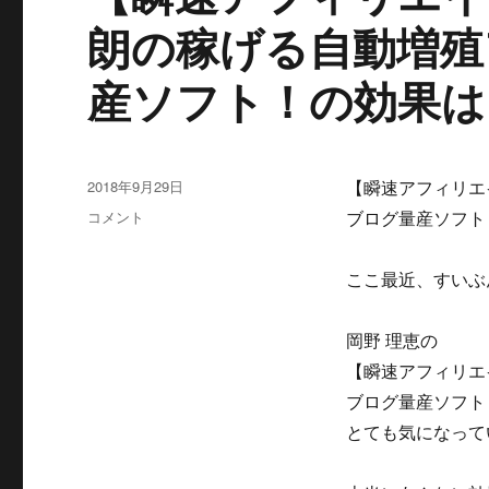
に
朗の稼げる自動増殖
産ソフト！の効果は
投
2018年9月29日
【瞬速アフィリエ
稿
【瞬
コメント
ブログ量産ソフト
日:
速
ア
ここ最近、すいぶ
フ
ィ
リ
岡野 理恵の
エ
【瞬速アフィリエ
イ
ト
ブログ量産ソフト
FX
とても気になって
ミ
リ