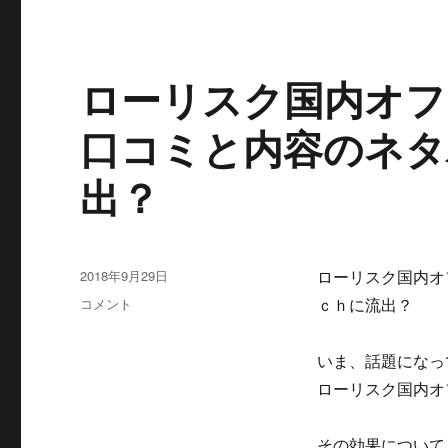
ブ
ロ
グ
量
ローリスク国内オフ
産
ソ
口コミと内容のネタ
フ
ト！
出？
の
効
果
は？
厳
投
2018年9月29日
ローリスク国内オ
し
稿
ロ
コメント
ｃｈに流出？
い
日:
ー
レ
リ
ビ
いま、話題になっ
ス
ュ
ク
ローリスク国内オ
ー
国
に
内
その効果について