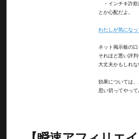
誘
・インチキ詐欺
導
とか心配だよ。
シ
ス
テ
わたしが気になっ
ム
ア
ネット掲示板の口
イ
ピ
それほど悪い評判
ー
大丈夫かもしれな
デ
ィ
ー
効果については、
の
思い切ってやって
ク
レ
ー
ム
や
評
【瞬速アフィリエイ
判