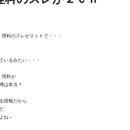
・理科のスレが２ｃｈで・・・
ているみたい・・・
・理科が
噂は本当？
る情報だから
ど、
よね～