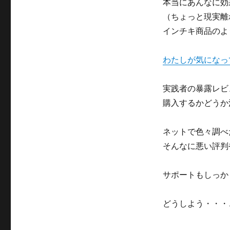
オ
本当にあんなに効
ン】
（ちょっと現実離
山
インチキ商品のよ
本
寛
太
わたしが気になっ
朗
の
稼
実践者の暴露レビ
げ
購入するかどうか
る
自
動
ネットで色々調べ
増
そんなに悪い評判
殖
ア
フ
サポートもしっか
ィ
リ
どうしよう・・・
エ
イ
ト