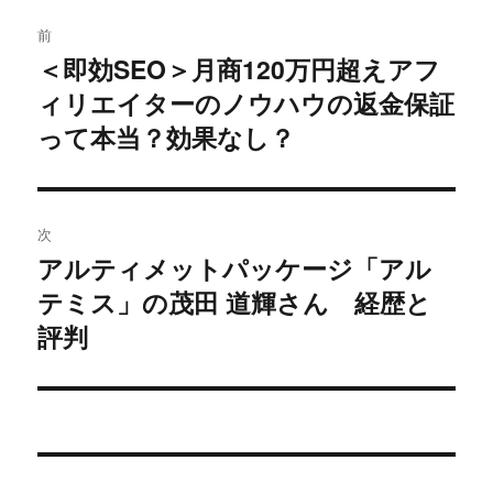
投
前
稿
＜即効SEO＞月商120万円超えアフ
過
ィリエイターのノウハウの返金保証
去
ナ
の
って本当？効果なし？
ビ
投
稿:
ゲ
次
ー
アルティメットパッケージ「アル
次
シ
テミス」の茂田 道輝さん 経歴と
の
投
評判
ョ
稿:
ン