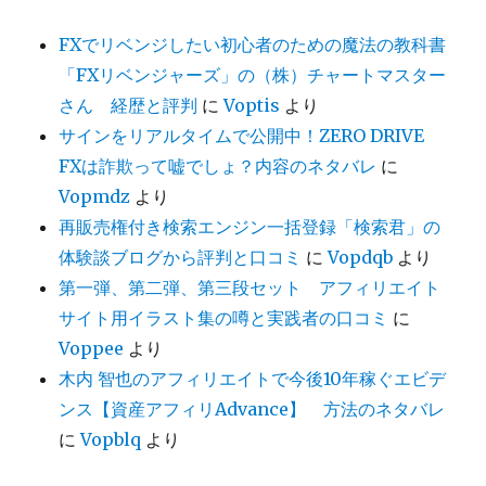
FXでリベンジしたい初心者のための魔法の教科書
「FXリベンジャーズ」の（株）チャートマスター
さん 経歴と評判
に
Voptis
より
サインをリアルタイムで公開中！ZERO DRIVE
FXは詐欺って嘘でしょ？内容のネタバレ
に
Vopmdz
より
再販売権付き検索エンジン一括登録「検索君」の
体験談ブログから評判と口コミ
に
Vopdqb
より
第一弾、第二弾、第三段セット アフィリエイト
サイト用イラスト集の噂と実践者の口コミ
に
Voppee
より
木内 智也のアフィリエイトで今後10年稼ぐエビデ
ンス【資産アフィリAdvance】 方法のネタバレ
に
Vopblq
より