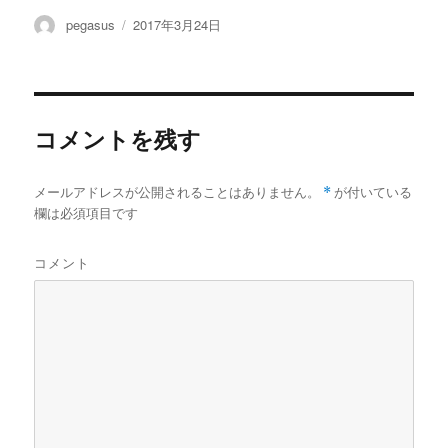
投
投
pegasus
2017年3月24日
稿
稿
者
日:
コメントを残す
メールアドレスが公開されることはありません。
*
が付いている
欄は必須項目です
コメント