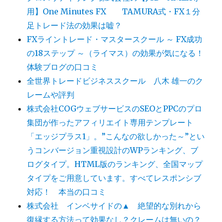
用】One Minutes FX TAMURA式・FX１分
足トレード法の効果は嘘？
FXライントレード・マスタースクール ～ FX成功
の18ステップ ～（ライマス）の効果が気になる！
体験ブログの口コミ
全世界トレードビジネススクール 八木 雄一のク
レームや評判
株式会社COGウェブサービスのSEOとPPCのプロ
集団が作ったアフィリエイト専用テンプレート
「エッジプラス1」。”こんなの欲しかった～”とい
うコンバージョン重視設計のWPランキング、ブ
ログタイプ。HTML版のランキング、全国マップ
タイプをご用意しています。すべてレスポンシブ
対応！ 本当の口コミ
株式会社 インベサイドの▲ 絶望的な別れから
復縁する方法って効果なし？クレームは無いの？