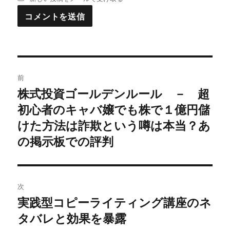
投
前
稿
株式投資ゴールデンルール － 超
過
初心者のキャバ嬢でも株で１億円儲
去
ナ
の
けた方法は詐欺という噂は本当？あ
ビ
投
の掲示板での評判
稿:
ゲ
ー
次
シ
実践型コピーライティング講座のネ
次
タバレと効果を暴露
ョ
の