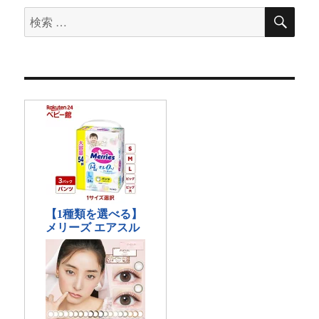
検
検
索
索
対
象: