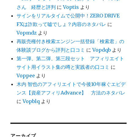
さん 経歴と評判
に
Voptis
より
サインをリアルタイムで公開中！ZERO DRIVE
FXは詐欺って嘘でしょ？内容のネタバレ
に
Vopmdz
より
再販売権付き検索エンジン一括登録「検索君」の
体験談ブログから評判と口コミ
に
Vopdqb
より
第一弾、第二弾、第三段セット アフィリエイト
サイト用イラスト集の噂と実践者の口コミ
に
Voppee
より
木内 智也のアフィリエイトで今後10年稼ぐエビデ
ンス【資産アフィリAdvance】 方法のネタバレ
に
Vopblq
より
アーカイブ