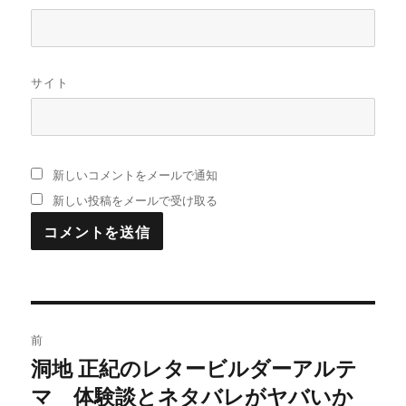
サイト
新しいコメントをメールで通知
新しい投稿をメールで受け取る
投
前
稿
洞地 正紀のレタービルダーアルテ
過
マ 体験談とネタバレがヤバいか
去
ナ