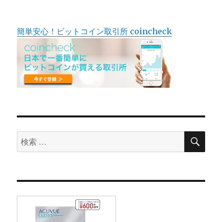
簡単安心！ビットコイン取引所 coincheck
検
検
索
索
対
象: