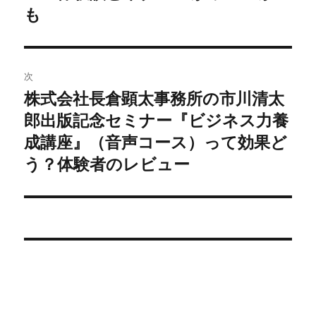
の
も
ビ
投
稿:
ゲ
次
ー
株式会社長倉顕太事務所の市川清太
次
シ
郎出版記念セミナー『ビジネス力養
の
投
成講座』（音声コース）って効果ど
ョ
稿:
う？体験者のレビュー
ン