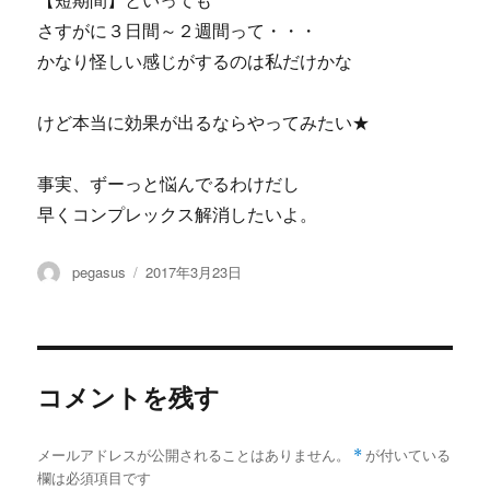
【短期間】といっても
さすがに３日間～２週間って・・・
かなり怪しい感じがするのは私だけかな
けど本当に効果が出るならやってみたい★
事実、ずーっと悩んでるわけだし
早くコンプレックス解消したいよ。
投
投
pegasus
2017年3月23日
稿
稿
者
日:
コメントを残す
メールアドレスが公開されることはありません。
*
が付いている
欄は必須項目です