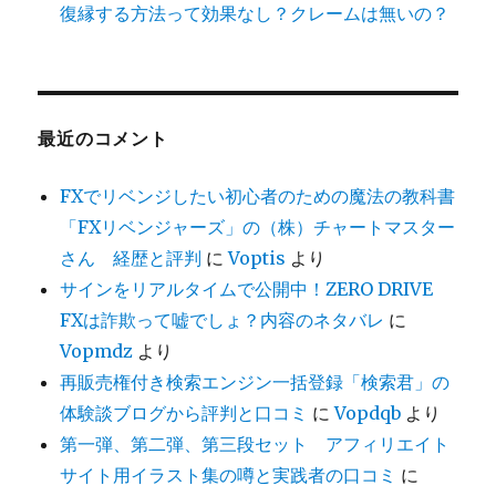
復縁する方法って効果なし？クレームは無いの？
最近のコメント
FXでリベンジしたい初心者のための魔法の教科書
「FXリベンジャーズ」の（株）チャートマスター
さん 経歴と評判
に
Voptis
より
サインをリアルタイムで公開中！ZERO DRIVE
FXは詐欺って嘘でしょ？内容のネタバレ
に
Vopmdz
より
再販売権付き検索エンジン一括登録「検索君」の
体験談ブログから評判と口コミ
に
Vopdqb
より
第一弾、第二弾、第三段セット アフィリエイト
サイト用イラスト集の噂と実践者の口コミ
に