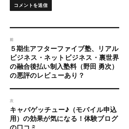
投
前
稿
５期生アフターファイブ塾、リアル
過
ビジネス・ネットビジネス・裏世界
去
ナ
の
の融合後払い制入塾料（野田 勇次）
ビ
投
の悪評のレビューあり？
稿:
ゲ
ー
次
シ
キャバゲッチュー♪（モバイル申込
次
用）の効果が気になる！体験ブログ
ョ
の
投
の口コミ