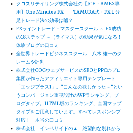
クロスリテイリング株式会社の【JCB・AMEX専
用】One Minutes FX TAMURA式・FX１分
足トレード法の効果は嘘？
FXライントレード・マスタースクール ～ FX成功
の18ステップ ～（ライマス）の効果が気になる！
体験ブログの口コミ
全世界トレードビジネススクール 八木 雄一のク
レームや評判
株式会社COGウェブサービスのSEOとPPCのプロ
集団が作ったアフィリエイト専用テンプレート
「エッジプラス1」。”こんなの欲しかった～”とい
うコンバージョン重視設計のWPランキング、ブ
ログタイプ。HTML版のランキング、全国マップ
タイプをご用意しています。すべてレスポンシブ
対応！ 本当の口コミ
株式会社 インベサイドの▲ 絶望的な別れから