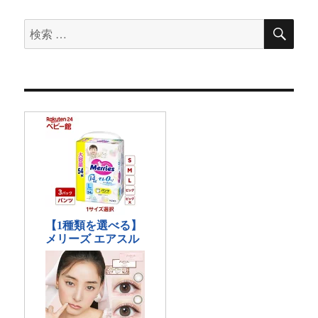
検
検
索
索
対
象: