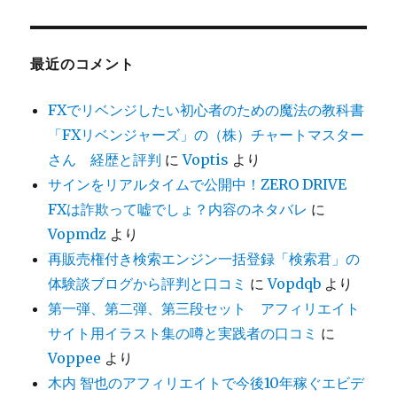
最近のコメント
FXでリベンジしたい初心者のための魔法の教科書
「FXリベンジャーズ」の（株）チャートマスター
さん 経歴と評判
に
Voptis
より
サインをリアルタイムで公開中！ZERO DRIVE
FXは詐欺って嘘でしょ？内容のネタバレ
に
Vopmdz
より
再販売権付き検索エンジン一括登録「検索君」の
体験談ブログから評判と口コミ
に
Vopdqb
より
第一弾、第二弾、第三段セット アフィリエイト
サイト用イラスト集の噂と実践者の口コミ
に
Voppee
より
木内 智也のアフィリエイトで今後10年稼ぐエビデ