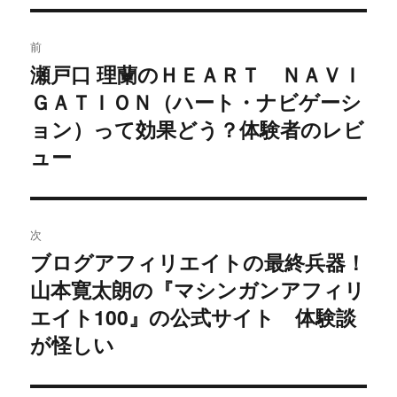
投
前
稿
瀬戸口 理蘭のＨＥＡＲＴ ＮＡＶＩ
過
ＧＡＴＩＯＮ（ハート・ナビゲーシ
去
ナ
の
ョン）って効果どう？体験者のレビ
ビ
投
ュー
稿:
ゲ
ー
次
シ
ブログアフィリエイトの最終兵器！
次
山本寛太朗の『マシンガンアフィリ
ョ
の
投
エイト100』の公式サイト 体験談
ン
稿:
が怪しい