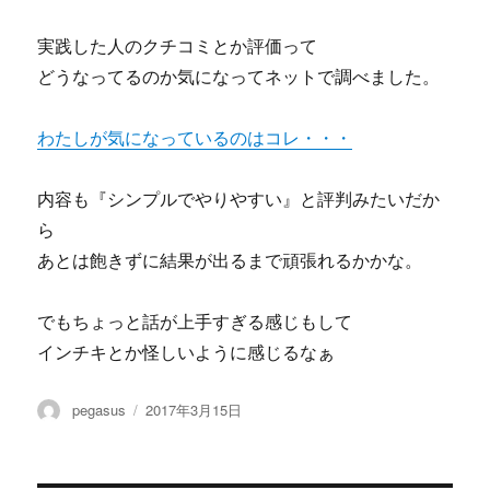
実践した人のクチコミとか評価って
どうなってるのか気になってネットで調べました。
わたしが気になっているのはコレ・・・
内容も『シンプルでやりやすい』と評判みたいだか
ら
あとは飽きずに結果が出るまで頑張れるかかな。
でもちょっと話が上手すぎる感じもして
インチキとか怪しいように感じるなぁ
投
投
pegasus
2017年3月15日
稿
稿
者
日: