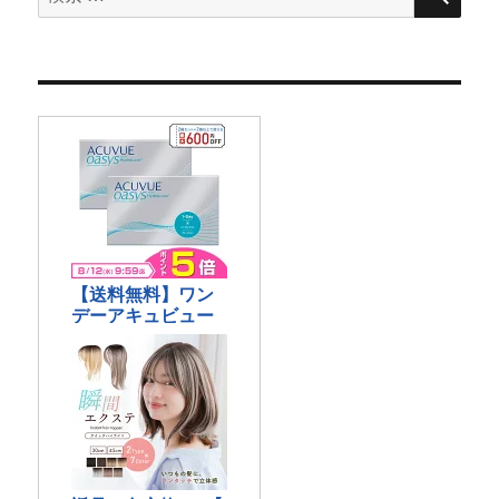
索
対
象: