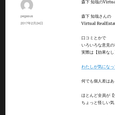
森下 知哉のVirt
投
pegasus
森下 知哉さんの
稿
投
2017年2月24日
Virtual Rea
者
稿
日:
口コミとかで
いろいろな意見の
実際は【効果なし
わたしが気になっ
何でも個人差はあ
ほとんど全員が【
ちょっと怪しい気