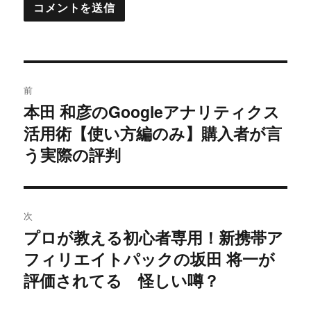
投
前
稿
本田 和彦のGoogleアナリティクス
過
活用術【使い方編のみ】購入者が言
去
ナ
の
う実際の評判
ビ
投
稿:
ゲ
次
ー
プロが教える初心者専用！新携帯ア
次
シ
フィリエイトパックの坂田 将一が
の
投
評価されてる 怪しい噂？
ョ
稿:
ン