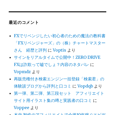
最近のコメント
FXでリベンジしたい初心者のための魔法の教科書
「FXリベンジャーズ」の（株）チャートマスター
さん 経歴と評判
に
Voptis
より
サインをリアルタイムで公開中！ZERO DRIVE
FXは詐欺って嘘でしょ？内容のネタバレ
に
Vopmdz
より
再販売権付き検索エンジン一括登録「検索君」の
体験談ブログから評判と口コミ
に
Vopdqb
より
第一弾、第二弾、第三段セット アフィリエイト
サイト用イラスト集の噂と実践者の口コミ
に
Voppee
より
木内 智也のアフィリエイトで今後10年稼ぐエビデ