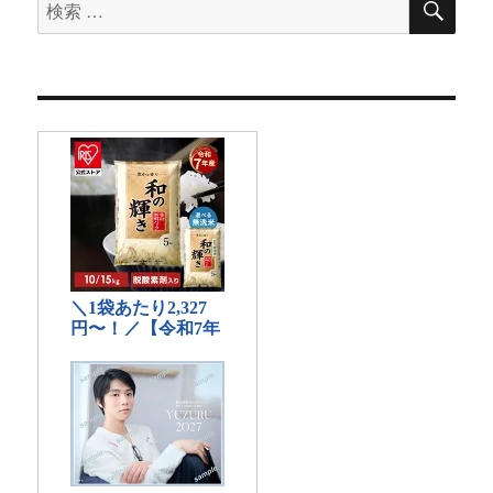
検
索
索
対
象: