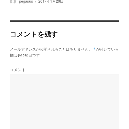
投
投
pegasus
2017年1月26日
稿
稿
者
日:
コメントを残す
メールアドレスが公開されることはありません。
*
が付いている
欄は必須項目です
コメント