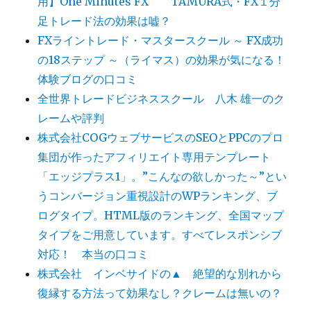
用】One Minutes FX TAMURA式・FX１分
足トレード法の効果は嘘？
FXライントレード・マスタースクール ～ FX成功
の18ステップ ～（ライマス）の効果が気になる！
体験ブログの口コミ
全世界トレードビジネススクール 八木 雄一のク
レームや評判
株式会社COGウェブサービスのSEOとPPCのプロ
集団が作ったアフィリエイト専用テンプレート
「エッジプラス1」。”こんなの欲しかった～”とい
うコンバージョン重視設計のWPランキング、ブ
ログタイプ。HTML版のランキング、全国マップ
タイプをご用意しています。すべてレスポンシブ
対応！ 本当の口コミ
株式会社 インベサイドの▲ 絶望的な別れから
復縁する方法って効果なし？クレームは無いの？