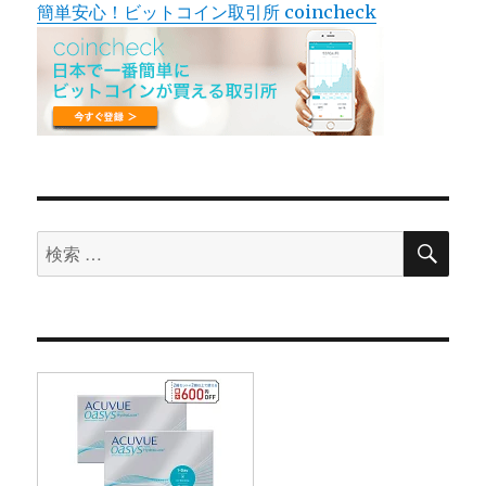
簡単安心！ビットコイン取引所 coincheck
検
検
索
索
対
象: