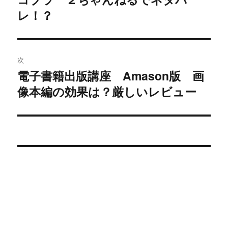
ビ
投
レ！？
稿:
ゲ
ー
次
シ
電子書籍出版講座 Amason版 画
次
像本編の効果は？厳しいレビュー
ョ
の
投
ン
稿: