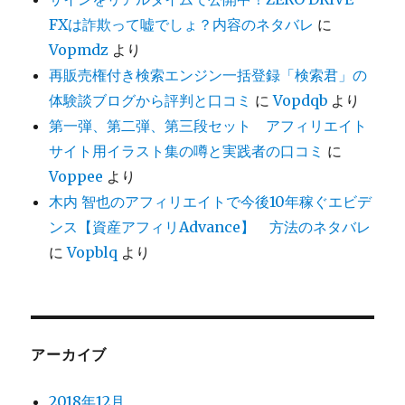
FXは詐欺って嘘でしょ？内容のネタバレ
に
Vopmdz
より
再販売権付き検索エンジン一括登録「検索君」の
体験談ブログから評判と口コミ
に
Vopdqb
より
第一弾、第二弾、第三段セット アフィリエイト
サイト用イラスト集の噂と実践者の口コミ
に
Voppee
より
木内 智也のアフィリエイトで今後10年稼ぐエビデ
ンス【資産アフィリAdvance】 方法のネタバレ
に
Vopblq
より
アーカイブ
2018年12月