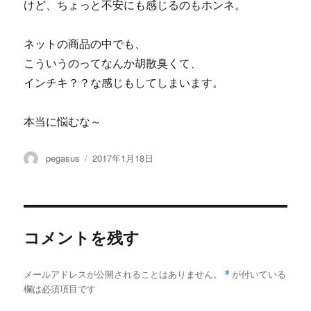
けど、ちょっと不安にも感じるのもホンネ。
ネットの商品の中でも、
こういうのってなんか胡散臭くて、
インチキ？？な感じもしてしまいます。
本当に悩むな～
投
投
pegasus
2017年1月18日
稿
稿
者
日:
コメントを残す
メールアドレスが公開されることはありません。
*
が付いている
欄は必須項目です