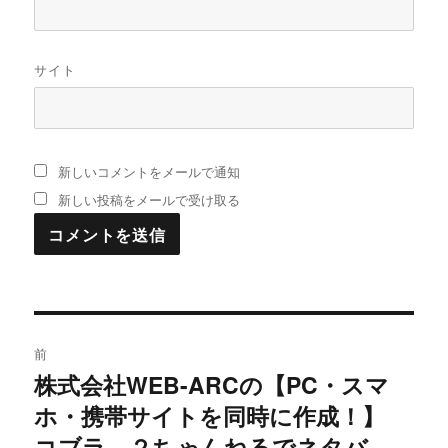
サイト
新しいコメントをメールで通知
新しい投稿をメールで受け取る
投
前
稿
株式会社WEB-ARCの【PC・スマ
過
ホ・携帯サイトを同時に作成！】
去
ナ
の
コブラ ２ちゃんねるでネタバ