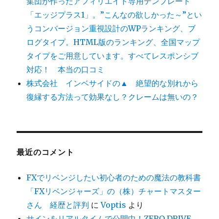
集団が作ったアフィリエイト専用テンプレート
「エッジプラス1」。”こんなの欲しかった～”とい
うコンバージョン重視設計のWPランキング、ブ
ログタイプ。HTML版のランキング、全国マップ
タイプをご用意しています。すべてレスポンシブ
対応！ 本当の口コミ
株式会社 インベサイドの▲ 絶望的な別れから
復縁する方法って効果なし？クレームは無いの？
最近のコメント
FXでリベンジしたい初心者のための魔法の教科書
「FXリベンジャーズ」の（株）チャートマスター
さん 経歴と評判
に
Voptis
より
サインをリアルタイムで公開中！ZERO DRIVE