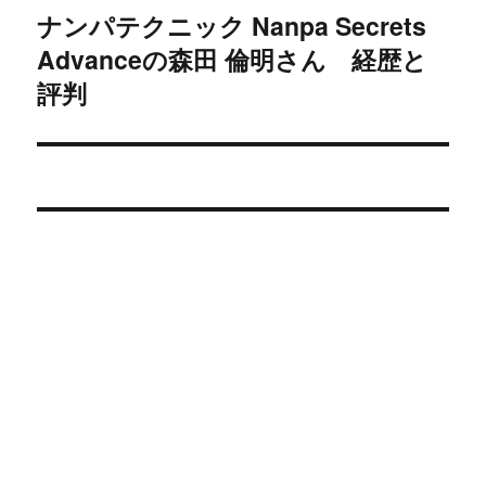
ナンパテクニック Nanpa Secrets
次
ー
Advanceの森田 倫明さん 経歴と
の
シ
投
評判
稿:
ョ
ン