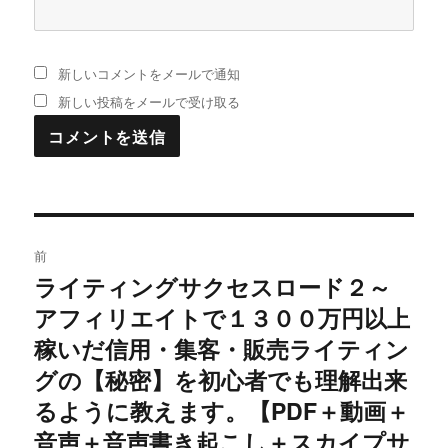
新しいコメントをメールで通知
新しい投稿をメールで受け取る
投
前
稿
ライティングサクセスロード２～
過
アフィリエイトで１３００万円以上
去
ナ
の
稼いだ信用・集客・販売ライティン
ビ
投
グの【秘密】を初心者でも理解出来
稿:
ゲ
るように教えます。【PDF＋動画＋
音声＋音声書き起こし＋スカイプサ
ー