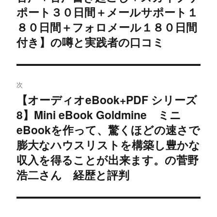
ポート３０日間＋メールサポート１
シ
８０日間＋フォロメール１８０日間
ョ
付き】の噂と実践者の口コミ
ン
次
【オーディオeBook+PDF シリーズ
次
8】Mini eBook Goldmine ミニ
の
投
eBookを作って、驚くほどの速さで
稿:
膨大なハウスリストを構築し豊かな
収入を得ることが出来ます。の菅野
浩二さん 経歴と評判