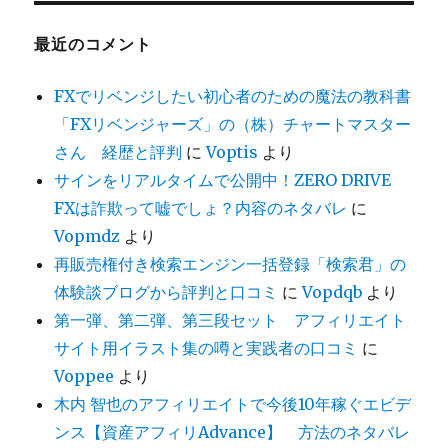
最近のコメント
FXでリベンジしたい初心者のための魔法の教科書
「FXリベンジャーズ」の（株）チャートマスター
さん 経歴と評判
に
Voptis
より
サインをリアルタイムで公開中！ZERO DRIVE
FXは詐欺って嘘でしょ？内容のネタバレ
に
Vopmdz
より
再販売権付き検索エンジン一括登録「検索君」の
体験談ブログから評判と口コミ
に
Vopdqb
より
第一弾、第二弾、第三段セット アフィリエイト
サイト用イラスト集の噂と実践者の口コミ
に
Voppee
より
木内 智也のアフィリエイトで今後10年稼ぐエビデ
ンス【資産アフィリAdvance】 方法のネタバレ