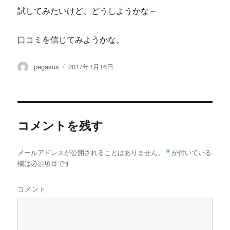
試してみたいけど、どうしようかな～
口コミを信じてみようかな。
投
投
pegasus
2017年1月16日
稿
稿
者
日:
コメントを残す
メールアドレスが公開されることはありません。
*
が付いている
欄は必須項目です
コメント