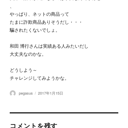
、
やっぱり、ネットの商品って
たまに詐欺商品ありそうだし・・・
騙されたくないでしょ。
和田 博行さんは実績ある人みたいだし
大丈夫なのかな。
どうしよう～
チャレンジしてみようかな。
投
投
pegasus
2017年1月15日
稿
稿
者
日:
コメントを残す