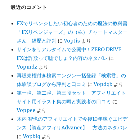
最近のコメント
FXでリベンジしたい初心者のための魔法の教科書
「FXリベンジャーズ」の（株）チャートマスター
さん 経歴と評判
に
Voptis
より
サインをリアルタイムで公開中！ZERO DRIVE
FXは詐欺って嘘でしょ？内容のネタバレ
に
Vopmdz
より
再販売権付き検索エンジン一括登録「検索君」の
体験談ブログから評判と口コミ
に
Vopdqb
より
第一弾、第二弾、第三段セット アフィリエイト
サイト用イラスト集の噂と実践者の口コミ
に
Voppee
より
木内 智也のアフィリエイトで今後10年稼ぐエビデ
ンス【資産アフィリAdvance】 方法のネタバレ
に
Vopblq
より