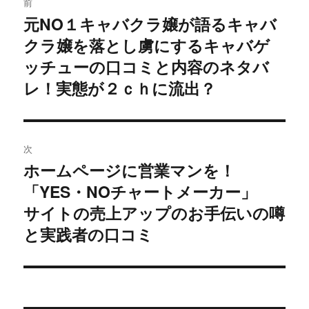
前
稿
元NO１キャバクラ嬢が語るキャバ
過
クラ嬢を落とし虜にするキャバゲ
去
ナ
の
ッチューの口コミと内容のネタバ
ビ
投
レ！実態が２ｃｈに流出？
稿:
ゲ
ー
次
シ
ホームページに営業マンを！
次
「YES・NOチャートメーカー」
ョ
の
投
サイトの売上アップのお手伝いの噂
ン
稿:
と実践者の口コミ