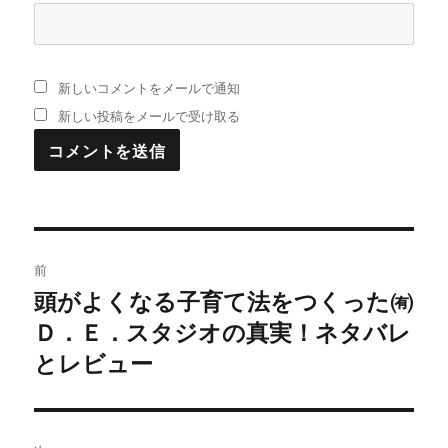
新しいコメントをメールで通知
新しい投稿をメールで受け取る
投
前
稿
頭がよくなる子育て法をつくった㈲
過
Ｄ．Ｅ．スタジオの真実！ネタバレ
去
ナ
の
とレビュー
ビ
投
稿:
ゲ