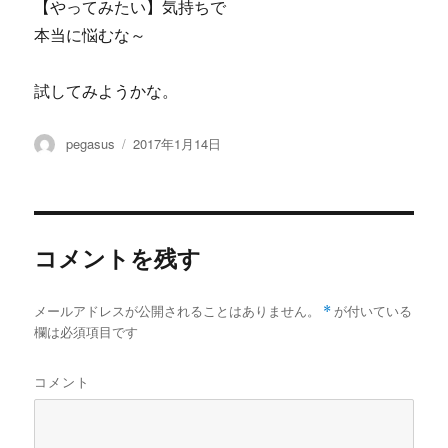
【やってみたい】気持ちで
本当に悩むな～
試してみようかな。
投
投
pegasus
2017年1月14日
稿
稿
者
日:
コメントを残す
メールアドレスが公開されることはありません。
*
が付いている
欄は必須項目です
コメント