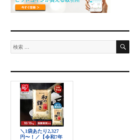
検
検
索
索
対
象: