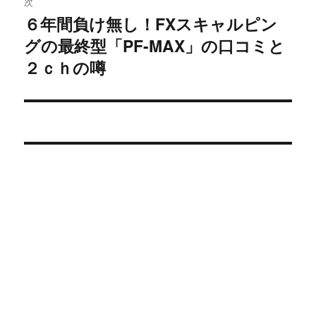
次
ー
６年間負け無し！FXスキャルピン
次
シ
グの最終型「PF-MAX」の口コミと
の
投
２ｃｈの噂
ョ
稿:
ン