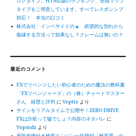
ログタイプ。HTML版のランキング、全国マップ
タイプをご用意しています。すべてレスポンシブ
対応！ 本当の口コミ
株式会社 インベサイドの▲ 絶望的な別れから
復縁する方法って効果なし？クレームは無いの？
最近のコメント
FXでリベンジしたい初心者のための魔法の教科書
「FXリベンジャーズ」の（株）チャートマスター
さん 経歴と評判
に
Voptis
より
サインをリアルタイムで公開中！ZERO DRIVE
FXは詐欺って嘘でしょ？内容のネタバレ
に
Vopmdz
より
再販売権付き検索エンジン一括登録「検索君」の