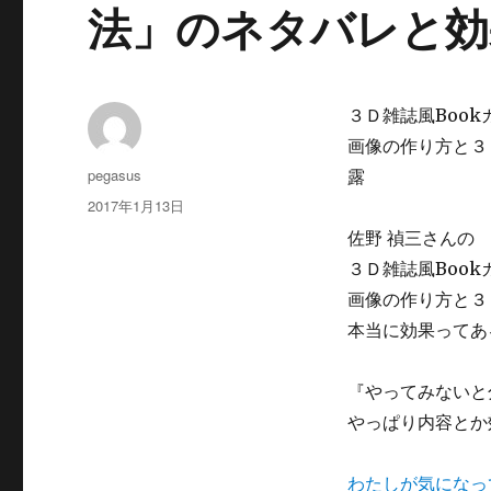
法」のネタバレと効
３Ｄ雑誌風Book
画像の作り方と３
投
pegasus
露
稿
投
2017年1月13日
者
稿
佐野 禎三さんの
日:
３Ｄ雑誌風Book
画像の作り方と３
本当に効果ってあ
『やってみないと
やっぱり内容とか
わたしが気になっ