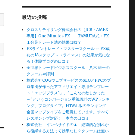
最近の投稿
クロスリテイリング株式会社の【JCB・AMEX
専用】One Minutes FX TAMURA式・FX
１分足トレード法の効果は嘘？
FXライントレード・マスタースクール ～ FX成
功の18ステップ ～（ライマス）の効果が気にな
る！体験ブログの口コミ
全世界トレードビジネススクール 八木 雄一の
クレームや評判
株式会社COGウェブサービスのSEOとPPCのプ
ロ集団が作ったアフィリエイト専用テンプレー
ト「エッジプラス1」。”こんなの欲しかった
～”というコンバージョン重視設計のWPランキ
ング、ブログタイプ。HTML版のランキング、
全国マップタイプをご用意しています。すべて
レスポンシブ対応！ 本当の口コミ
株式会社 インベサイドの▲ 絶望的な別れか
ら復縁する方法って効果なし？クレームは無い