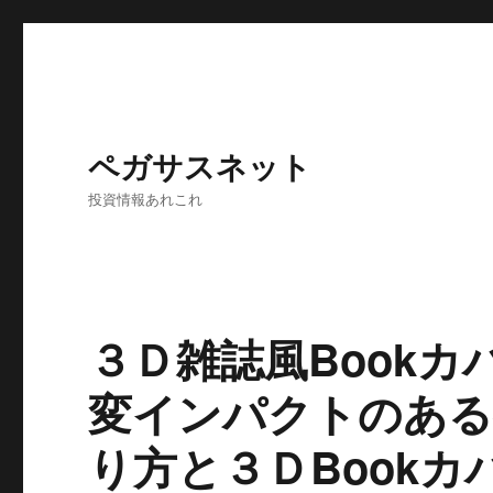
ペガサスネット
投資情報あれこれ
３Ｄ雑誌風Bookカバ
変インパクトのある
り方と３ＤBook