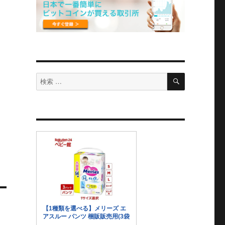
検
検
索
索
対
象: