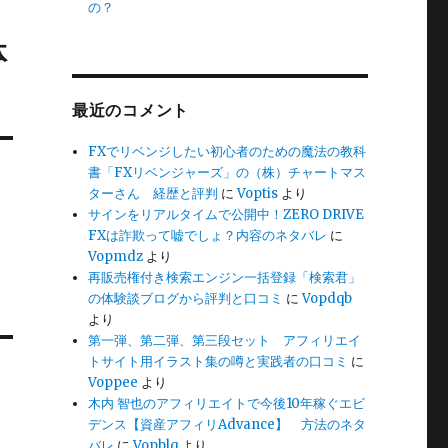
の？
体
最近のコメント
FXでリベンジしたい初心者のための魔法の教科
書「FXリベンジャーズ」の（株）チャートマス
ターさん 経歴と評判
に
Voptis
より
サインをリアルタイムで公開中！ZERO DRIVE
FXは詐欺って嘘でしょ？内容のネタバレ
に
Vopmdz
より
再販売権付き検索エンジン一括登録「検索君」
の体験談ブログから評判と口コミ
に
Vopdqb
より
第一弾、第二弾、第三段セット アフィリエイ
トサイト用イラスト集の噂と実践者の口コミ
に
Voppee
より
木内 智也のアフィリエイトで今後10年稼ぐエビ
デンス【資産アフィリAdvance】 方法のネタ
バレ
に
Vopblq
より