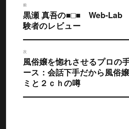
前
稿
黒瀬 真吾の■□■ Web-L
過
去
ナ
験者のレビュー
の
ビ
投
稿:
ゲ
次
ー
風俗嬢を惚れさせるプロの手
次
の
ース：会話下手だから風俗
シ
投
ミと２ｃｈの噂
ョ
稿:
ン