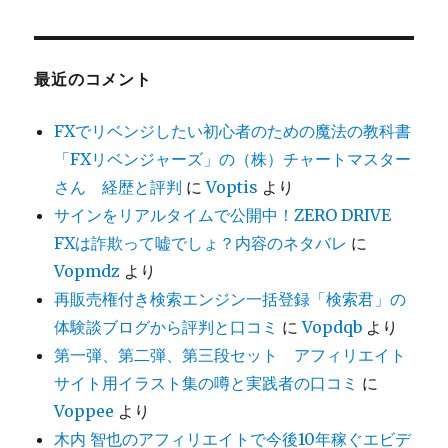
最近のコメント
FXでリベンジしたい初心者のための魔法の教科書
「FXリベンジャーズ」の（株）チャートマスター
さん 経歴と評判
に
Voptis
より
サインをリアルタイムで公開中！ZERO DRIVE
FXは詐欺って嘘でしょ？内容のネタバレ
に
Vopmdz
より
再販売権付き検索エンジン一括登録「検索君」の
体験談ブログから評判と口コミ
に
Vopdqb
より
第一弾、第二弾、第三段セット アフィリエイト
サイト用イラスト集の噂と実践者の口コミ
に
Voppee
より
木内 智也のアフィリエイトで今後10年稼ぐエビデ