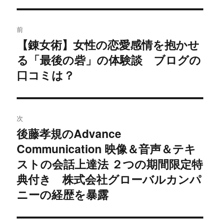
投
前
稿
【錬女術】女性の恋愛感情を抱かせ
過
る「最後の砦」の体験談 ブログの
去
ナ
の
口コミは？
ビ
投
稿:
ゲ
次
ー
後藤孝規のAdvance
次
シ
Communication 映像＆音声＆テキ
の
投
ストの会話上達法 ２つの期間限定特
ョ
稿:
典付き 株式会社グローバルカンパ
ン
ニーの経歴を暴露