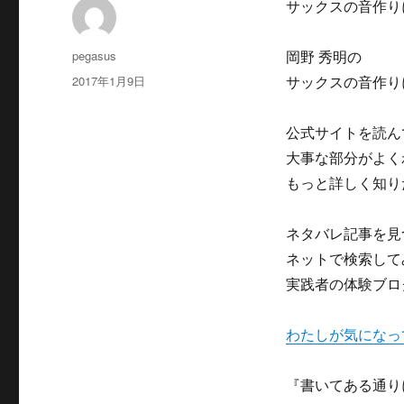
サックスの音作り
投
pegasus
岡野 秀明の
稿
投
2017年1月9日
サックスの音作り
者
稿
日:
公式サイトを読ん
大事な部分がよく
もっと詳しく知り
ネタバレ記事を見
ネットで検索して
実践者の体験ブロ
わたしが気になっ
『書いてある通り