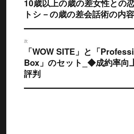
10歳以上の歳の差女性との
過
去
ナ
トシ－の歳の差会話術の内
の
ビ
投
稿:
ゲ
次
ー
「WOW SITE」と「Professiona
次
の
Box」のセット_◆成約率
シ
投
評判
ョ
稿:
ン