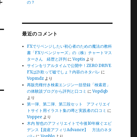
サ
の？
最近のコメント
FXでリベンジしたい初心者のための魔法の教科
書「FXリベンジャーズ」の（株）チャートマス
ターさん 経歴と評判
に
Voptis
より
サインをリアルタイムで公開中！ZERO DRIVE
FXは詐欺って嘘でしょ？内容のネタバレ
に
Vopmdz
より
再販売権付き検索エンジン一括登録「検索君」
の体験談ブログから評判と口コミ
に
Vopdqb
より
第一弾、第二弾、第三段セット アフィリエイ
トサイト用イラスト集の噂と実践者の口コミ
に
Voppee
より
木内 智也のアフィリエイトで今後10年稼ぐエビ
デンス【資産アフィリAdvance】 方法のネタ
バレ
に
Vopblq
より