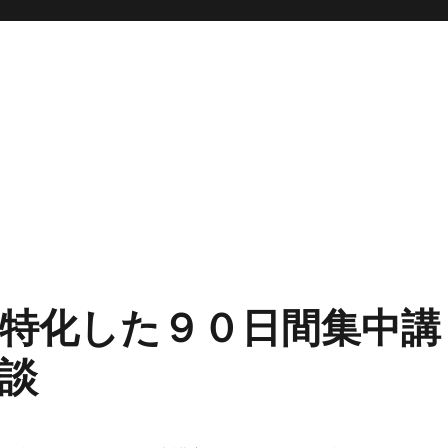
特化した９０日間集中講
談