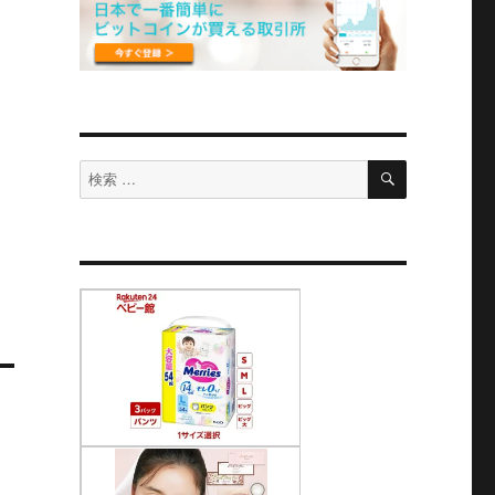
検
検
索
索
対
象: