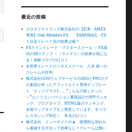
最近の投稿
クロスリテイリング株式会社の【JCB・AMEX
専用】One Minutes FX TAMURA式・FX
１分足トレード法の効果は嘘？
FXライントレード・マスタースクール ～ FX成
功の18ステップ ～（ライマス）の効果が気にな
る！体験ブログの口コミ
全世界トレードビジネススクール 八木 雄一の
クレームや評判
株式会社COGウェブサービスのSEOとPPCのプ
ロ集団が作ったアフィリエイト専用テンプレー
ト「エッジプラス1」。”こんなの欲しかった
～”というコンバージョン重視設計のWPランキ
ング、ブログタイプ。HTML版のランキング、
全国マップタイプをご用意しています。すべて
レスポンシブ対応！ 本当の口コミ
株式会社 インベサイドの▲ 絶望的な別れか
ら復縁する方法って効果なし？クレームは無い