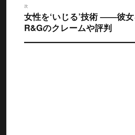
ー
次
女性を‘いじる’技術 ――彼
シ
次
の
R&Gのクレームや評判
ョ
投
ン
稿: