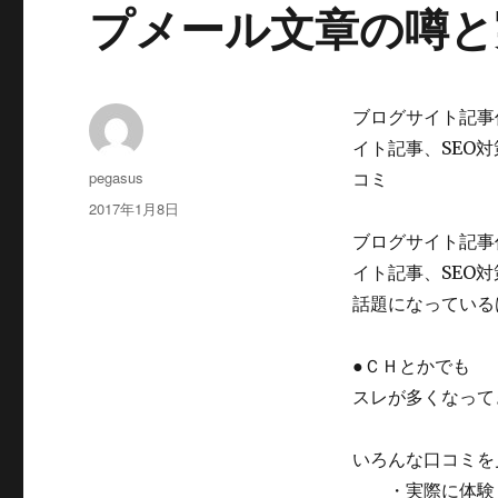
プメール文章の噂と
ブログサイト記事
イト記事、SEO
投
pegasus
コミ
稿
投
2017年1月8日
者
稿
ブログサイト記事
日:
イト記事、SEO
話題になっている
●ＣＨとかでも
スレが多くなって
いろんな口コミを
・実際に体験し