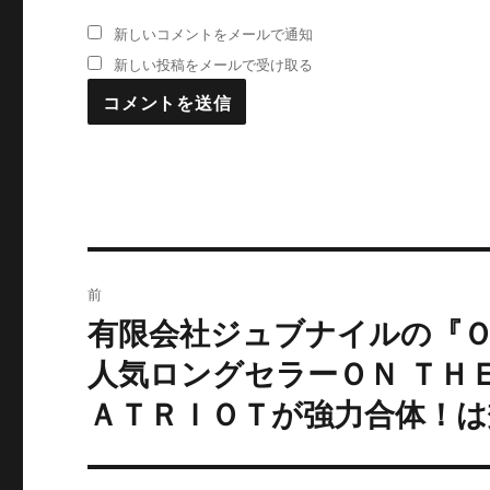
新しいコメントをメールで通知
新しい投稿をメールで受け取る
投
前
稿
有限会社ジュブナイルの『Ｏ
過
去
ナ
人気ロングセラーＯＮ ＴＨＥ
の
ＡＴＲＩＯＴが強力合体！は
ビ
投
稿:
ゲ