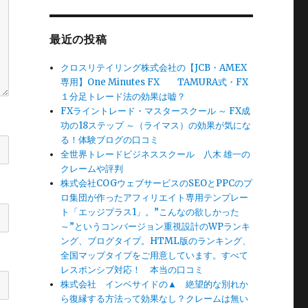
最近の投稿
クロスリテイリング株式会社の【JCB・AMEX
専用】One Minutes FX TAMURA式・FX
１分足トレード法の効果は嘘？
FXライントレード・マスタースクール ～ FX成
功の18ステップ ～（ライマス）の効果が気にな
る！体験ブログの口コミ
全世界トレードビジネススクール 八木 雄一の
クレームや評判
株式会社COGウェブサービスのSEOとPPCのプ
ロ集団が作ったアフィリエイト専用テンプレー
ト「エッジプラス1」。”こんなの欲しかった
～”というコンバージョン重視設計のWPランキ
ング、ブログタイプ。HTML版のランキング、
全国マップタイプをご用意しています。すべて
レスポンシブ対応！ 本当の口コミ
株式会社 インベサイドの▲ 絶望的な別れか
ら復縁する方法って効果なし？クレームは無い