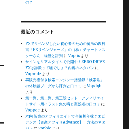
の？
最近のコメント
FXでリベンジしたい初心者のための魔法の教科
書「FXリベンジャーズ」の（株）チャートマス
ターさん 経歴と評判
に
Voptis
より
サインをリアルタイムで公開中！ZERO DRIVE
FXは詐欺って嘘でしょ？内容のネタバレ
に
Vopmdz
より
再販売権付き検索エンジン一括登録「検索君」
大
の体験談ブログから評判と口コミ
に
Vopdqb
より
Ｐ
第一弾、第二弾、第三段セット アフィリエイ
トサイト用イラスト集の噂と実践者の口コミ
に
Voppee
より
木内 智也のアフィリエイトで今後10年稼ぐエビ
デンス【資産アフィリAdvance】 方法のネタ
バレ
に
Vopblq
より