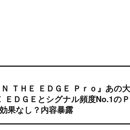
Ｎ ＴＨＥ ＥＤＧＥ Ｐｒｏ』あの
 ＥＤＧＥとシグナル頻度No.1の
効果なし？内容暴露