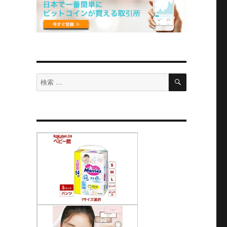
検
検
索
索
対
象: