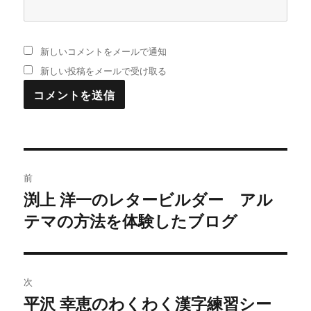
新しいコメントをメールで通知
新しい投稿をメールで受け取る
投
前
稿
渕上 洋一のレタービルダー アル
過
テマの方法を体験したブログ
去
ナ
の
ビ
投
稿:
ゲ
次
平沢 幸恵のわくわく漢字練習シー
次
ー