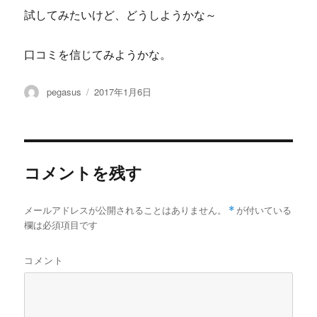
試してみたいけど、どうしようかな～
口コミを信じてみようかな。
投
投
pegasus
2017年1月6日
稿
稿
者
日:
コメントを残す
メールアドレスが公開されることはありません。
*
が付いている
欄は必須項目です
コメント