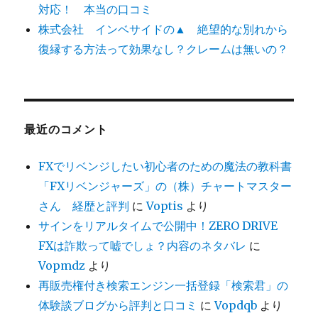
対応！ 本当の口コミ
株式会社 インベサイドの▲ 絶望的な別れから
復縁する方法って効果なし？クレームは無いの？
最近のコメント
FXでリベンジしたい初心者のための魔法の教科書
「FXリベンジャーズ」の（株）チャートマスター
さん 経歴と評判
に
Voptis
より
サインをリアルタイムで公開中！ZERO DRIVE
FXは詐欺って嘘でしょ？内容のネタバレ
に
Vopmdz
より
再販売権付き検索エンジン一括登録「検索君」の
体験談ブログから評判と口コミ
に
Vopdqb
より