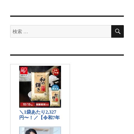
検
検
索
索
対
象: