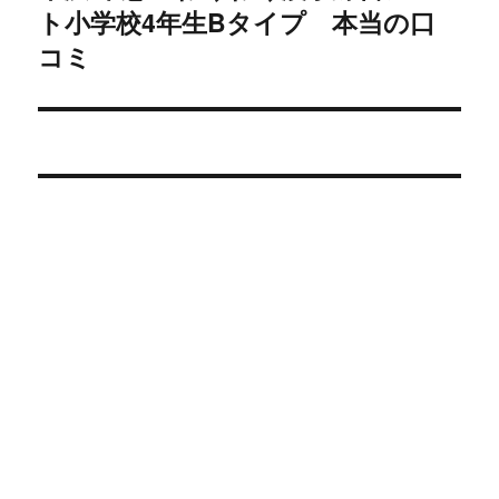
ト小学校4年生Bタイプ 本当の口
の
シ
投
コミ
稿:
ョ
ン