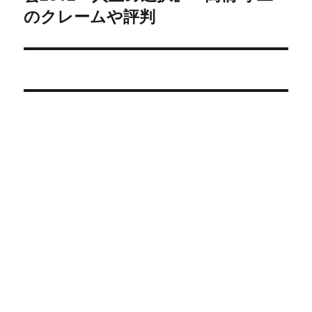
シ
投
のクレームや評判
稿:
ョ
ン