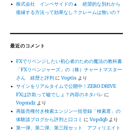
株式会社 インベサイドの▲ 絶望的な別れから
復縁する方法って効果なし？クレームは無いの？
最近のコメント
FXでリベンジしたい初心者のための魔法の教科書
「FXリベンジャーズ」の（株）チャートマスター
さん 経歴と評判
に
Voptis
より
サインをリアルタイムで公開中！ZERO DRIVE
FXは詐欺って嘘でしょ？内容のネタバレ
に
Vopmdz
より
再販売権付き検索エンジン一括登録「検索君」の
体験談ブログから評判と口コミ
に
Vopdqb
より
第一弾、第二弾、第三段セット アフィリエイト