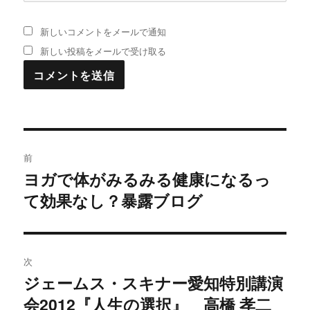
新しいコメントをメールで通知
新しい投稿をメールで受け取る
投
前
稿
ヨガで体がみるみる健康になるっ
過
て効果なし？暴露ブログ
去
ナ
の
ビ
投
稿:
ゲ
次
ジェームス・スキナー愛知特別講演
次
ー
会2012『人生の選択』 高橋 孝二
の