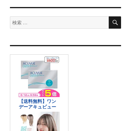
検
検
索
索
対
象: