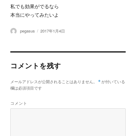
私でも効果がでるなら
本当にやってみたいよ
投
投
pegasus
2017年1月4日
稿
稿
者
日:
コメントを残す
メールアドレスが公開されることはありません。
*
が付いている
欄は必須項目です
コメント