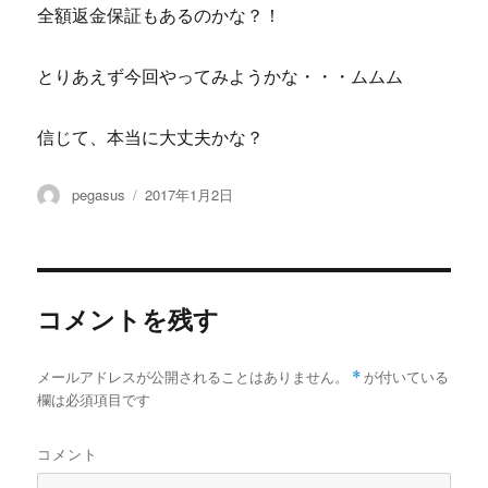
全額返金保証もあるのかな？！
とりあえず今回やってみようかな・・・ムムム
信じて、本当に大丈夫かな？
投
投
pegasus
2017年1月2日
稿
稿
者
日:
コメントを残す
メールアドレスが公開されることはありません。
*
が付いている
欄は必須項目です
コメント