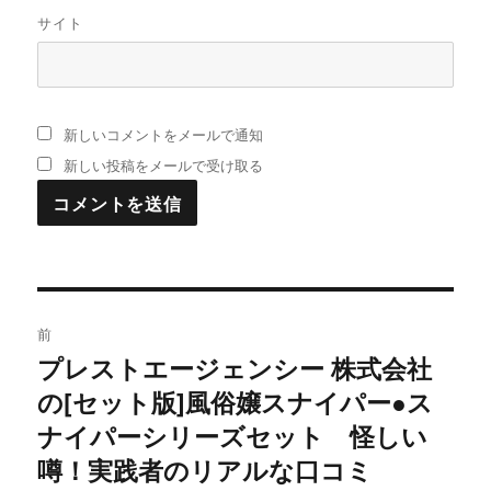
サイト
新しいコメントをメールで通知
新しい投稿をメールで受け取る
投
前
稿
プレストエージェンシー 株式会社
過
の[セット版]風俗嬢スナイパー●ス
去
ナ
の
ナイパーシリーズセット 怪しい
ビ
投
噂！実践者のリアルな口コミ
稿: