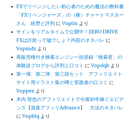
FXでリベンジしたい初心者のための魔法の教科書
「FXリベンジャーズ」の（株）チャートマスター
さん 経歴と評判
に
Voptis
より
サインをリアルタイムで公開中！ZERO DRIVE
FXは詐欺って嘘でしょ？内容のネタバレ
に
Vopmdz
より
再販売権付き検索エンジン一括登録「検索君」の
体験談ブログから評判と口コミ
に
Vopdqb
より
第一弾、第二弾、第三段セット アフィリエイト
サイト用イラスト集の噂と実践者の口コミ
に
Voppee
より
木内 智也のアフィリエイトで今後10年稼ぐエビデ
ンス【資産アフィリAdvance】 方法のネタバレ
に
Vopblq
より