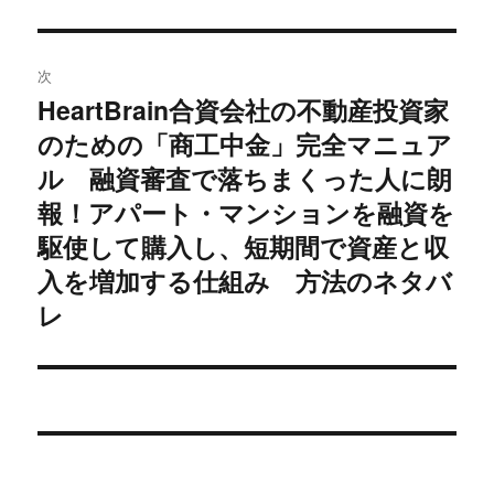
ゲ
ー
次
シ
HeartBrain合資会社の不動産投資家
次
のための「商工中金」完全マニュア
ョ
の
投
ル 融資審査で落ちまくった人に朗
ン
稿:
報！アパート・マンションを融資を
駆使して購入し、短期間で資産と収
入を増加する仕組み 方法のネタバ
レ