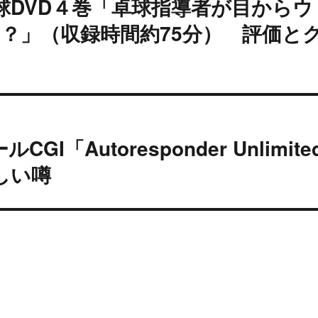
球DVD４巻「卓球指導者が目からウ
？」（収録時間約75分） 評価と
「Autoresponder Unlimite
しい噂