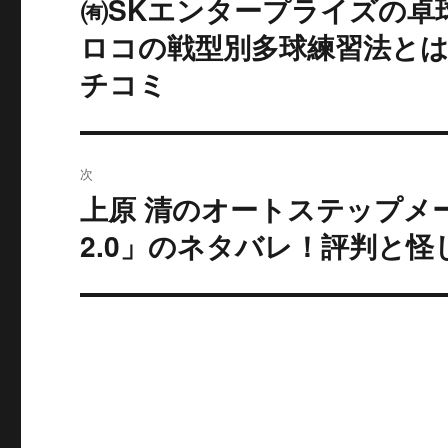
㈲SKエンタープライズの卓
過
去
ナ
ロコの戦型別多球練習法とは
の
チコミ
ビ
投
稿:
ゲ
ー
次
上原 清のオートステップメールCGI
シ
次
の
2.0」のネタバレ！評判と怪
ョ
投
ン
稿: