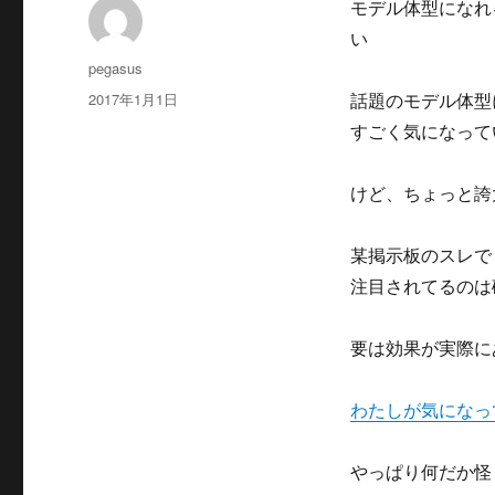
モデル体型になれる
い
投
pegasus
稿
投
2017年1月1日
話題のモデル体型に
者
稿
すごく気になって
日:
けど、ちょっと誇
某掲示板のスレで
注目されてるのは
要は効果が実際に
わたしが気になっ
やっぱり何だか怪