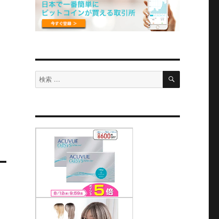
検
検
索
索
対
象: