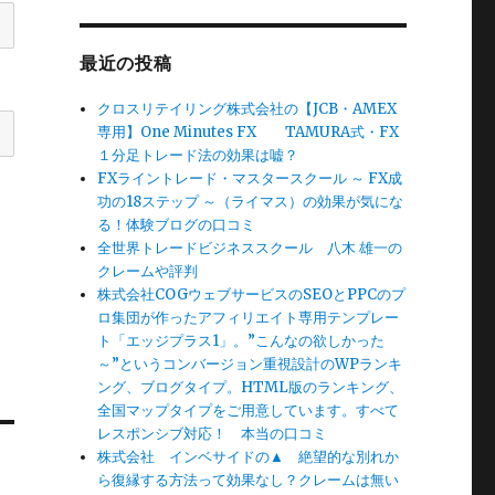
最近の投稿
クロスリテイリング株式会社の【JCB・AMEX
専用】One Minutes FX TAMURA式・FX
１分足トレード法の効果は嘘？
FXライントレード・マスタースクール ～ FX成
功の18ステップ ～（ライマス）の効果が気にな
る！体験ブログの口コミ
全世界トレードビジネススクール 八木 雄一の
クレームや評判
株式会社COGウェブサービスのSEOとPPCのプ
ロ集団が作ったアフィリエイト専用テンプレー
ト「エッジプラス1」。”こんなの欲しかった
～”というコンバージョン重視設計のWPランキ
ング、ブログタイプ。HTML版のランキング、
全国マップタイプをご用意しています。すべて
レスポンシブ対応！ 本当の口コミ
株式会社 インベサイドの▲ 絶望的な別れか
ら復縁する方法って効果なし？クレームは無い