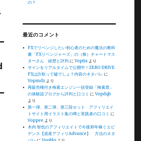
の？
ク
最近のコメント
FXでリベンジしたい初心者のための魔法の教科
書「FXリベンジャーズ」の（株）チャートマス
ターさん 経歴と評判
に
Voptis
より
d
サインをリアルタイムで公開中！ZERO DRIVE
FXは詐欺って嘘でしょ？内容のネタバレ
に
Vopmdz
より
再販売権付き検索エンジン一括登録「検索君」
の体験談ブログから評判と口コミ
に
Vopdqb
より
第一弾、第二弾、第三段セット アフィリエイ
トサイト用イラスト集の噂と実践者の口コミ
に
Voppee
より
木内 智也のアフィリエイトで今後10年稼ぐエビ
デンス【資産アフィリAdvance】 方法のネタ
バレ
に
Vopblq
より