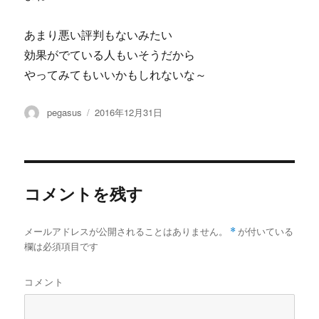
あまり悪い評判もないみたい
効果がでている人もいそうだから
やってみてもいいかもしれないな～
投
投
pegasus
2016年12月31日
稿
稿
者
日:
コメントを残す
メールアドレスが公開されることはありません。
*
が付いている
欄は必須項目です
コメント