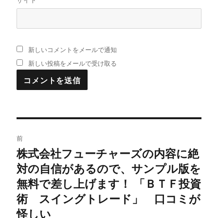
新しいコメントをメールで通知
新しい投稿をメールで受け取る
投
前
稿
株式会社フューチャーズの内容に絶
過
対の自信があるので、サンプル版を
去
ナ
の
無料で差し上げます！ 「ＢＴＦ投資
ビ
投
術 スイングトレード」 口コミが
稿:
ゲ
怪しい