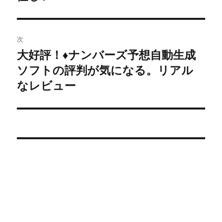
ー
シ
次
大好評！♦ナンバーズ予想自動生成
ョ
次
ソフトの評判が気になる。リアル
の
ン
投
なレビュー
稿: