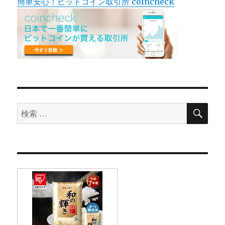
簡単安心！ビットコイン取引所 coincheck
検
検
索
索
対
象: