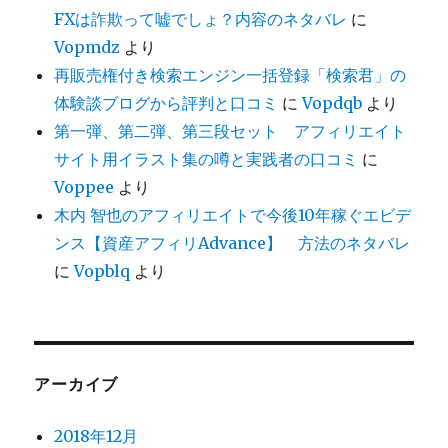
FXは詐欺って嘘でしょ？内容のネタバレ
に
Vopmdz
より
再販売権付き検索エンジン一括登録「検索君」の
体験談ブログから評判と口コミ
に
Vopdqb
より
第一弾、第二弾、第三段セット アフィリエイト
サイト用イラスト集の噂と実践者の口コミ
に
Voppee
より
木内 智也のアフィリエイトで今後10年稼ぐエビデ
ンス【資産アフィリAdvance】 方法のネタバレ
に
Vopblq
より
アーカイブ
2018年12月