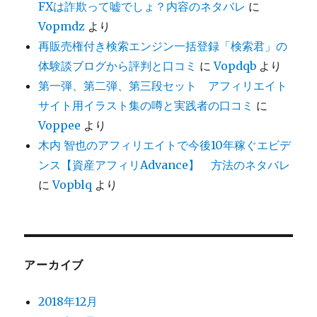
FXは詐欺って嘘でしょ？内容のネタバレ
に
Vopmdz
より
再販売権付き検索エンジン一括登録「検索君」の
体験談ブログから評判と口コミ
に
Vopdqb
より
第一弾、第二弾、第三段セット アフィリエイト
サイト用イラスト集の噂と実践者の口コミ
に
Voppee
より
木内 智也のアフィリエイトで今後10年稼ぐエビデ
ンス【資産アフィリAdvance】 方法のネタバレ
に
Vopblq
より
アーカイブ
2018年12月