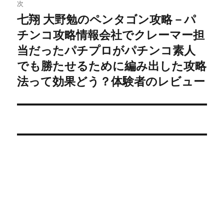
ゲ
次
七翔 大野勉のペンタゴン攻略－パ
次
ー
チンコ攻略情報会社でクレーマー担
の
シ
投
当だったパチプロがパチンコ素人
稿:
でも勝たせるために編み出した攻略
ョ
法って効果どう？体験者のレビュー
ン