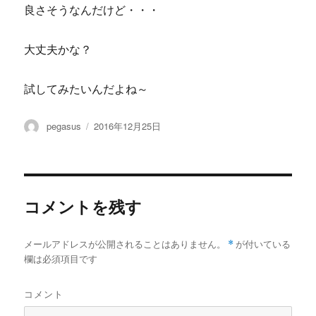
良さそうなんだけど・・・
大丈夫かな？
試してみたいんだよね～
投
投
pegasus
2016年12月25日
稿
稿
者
日:
コメントを残す
メールアドレスが公開されることはありません。
*
が付いている
欄は必須項目です
コメント