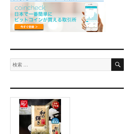
検
検
索
索
対
象: