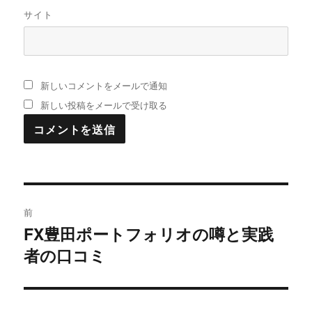
サイト
新しいコメントをメールで通知
新しい投稿をメールで受け取る
投
前
稿
FX豊田ポートフォリオの噂と実践
過
者の口コミ
去
ナ
の
ビ
投
稿: