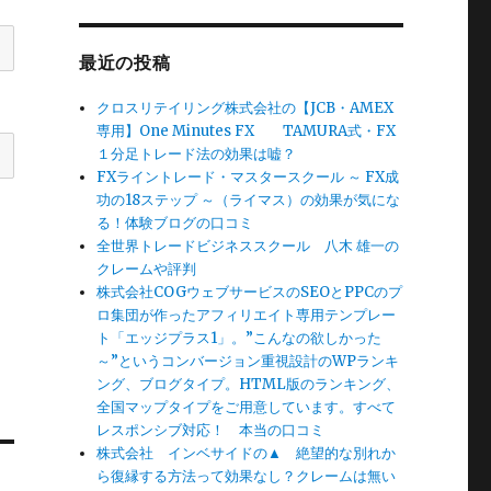
最近の投稿
クロスリテイリング株式会社の【JCB・AMEX
専用】One Minutes FX TAMURA式・FX
１分足トレード法の効果は嘘？
FXライントレード・マスタースクール ～ FX成
功の18ステップ ～（ライマス）の効果が気にな
る！体験ブログの口コミ
全世界トレードビジネススクール 八木 雄一の
クレームや評判
株式会社COGウェブサービスのSEOとPPCのプ
ロ集団が作ったアフィリエイト専用テンプレー
ト「エッジプラス1」。”こんなの欲しかった
～”というコンバージョン重視設計のWPランキ
ング、ブログタイプ。HTML版のランキング、
全国マップタイプをご用意しています。すべて
レスポンシブ対応！ 本当の口コミ
株式会社 インベサイドの▲ 絶望的な別れか
ら復縁する方法って効果なし？クレームは無い