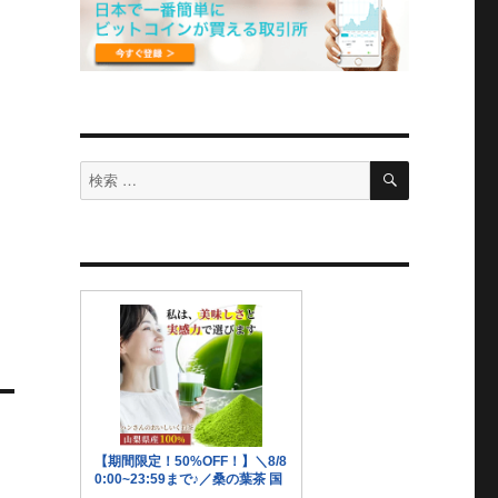
検
検
索
索
対
象: