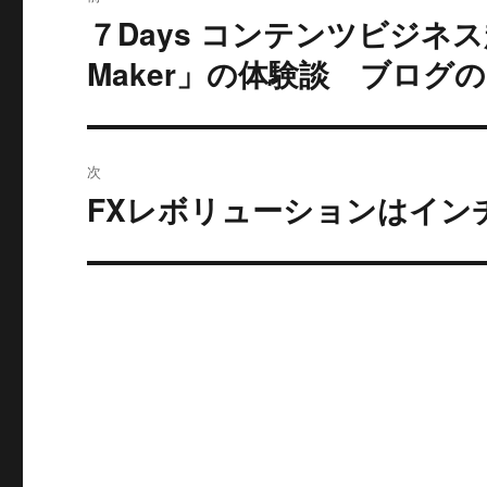
稿
７Days コンテンツビジネス起
過
去
ナ
Maker」の体験談 ブログ
の
ビ
投
稿:
ゲ
次
ー
FXレボリューションはイン
次
の
シ
投
ョ
稿:
ン