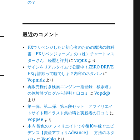
の？
最近のコメント
FXでリベンジしたい初心者のための魔法の教科
書「FXリベンジャーズ」の（株）チャートマス
ターさん 経歴と評判
に
Voptis
より
サインをリアルタイムで公開中！ZERO DRIVE
FXは詐欺って嘘でしょ？内容のネタバレ
に
Vopmdz
より
再販売権付き検索エンジン一括登録「検索君」
の体験談ブログから評判と口コミ
に
Vopdqb
より
第一弾、第二弾、第三段セット アフィリエイ
トサイト用イラスト集の噂と実践者の口コミ
に
Voppee
より
木内 智也のアフィリエイトで今後10年稼ぐエビ
デンス【資産アフィリAdvance】 方法のネタ
バレ
に
Vopblq
より