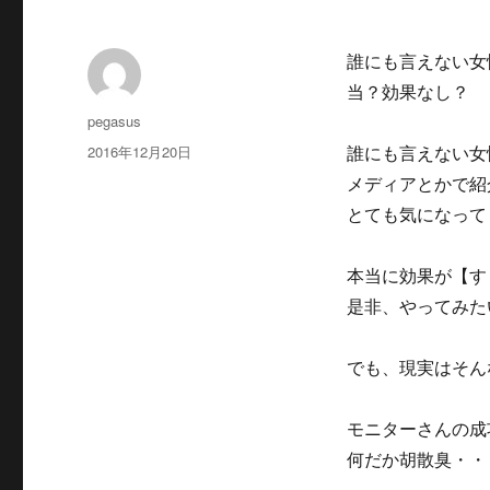
誰にも言えない女性
当？効果なし？
投
pegasus
稿
投
2016年12月20日
誰にも言えない女性
者
稿
メディアとかで紹
日:
とても気になって
本当に効果が【す
是非、やってみた
でも、現実はそん
モニターさんの成
何だか胡散臭・・