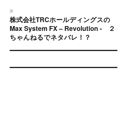
ゲ
次
ー
株式会社TRCホールディングスの
次
シ
Max System FX – Revolution - ２
の
投
ちゃんねるでネタバレ！？
ョ
稿:
ン