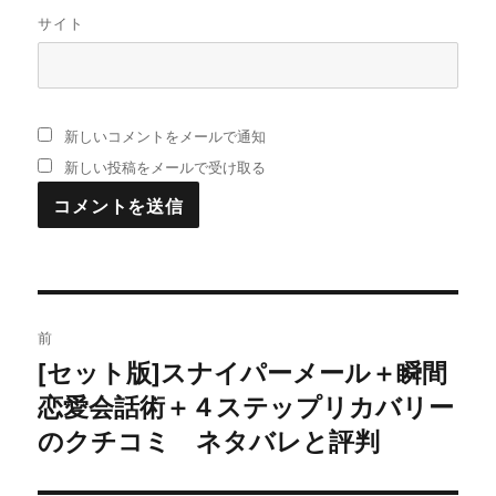
サイト
新しいコメントをメールで通知
新しい投稿をメールで受け取る
投
前
稿
[セット版]スナイパーメール＋瞬間
過
恋愛会話術＋４ステップリカバリー
去
ナ
の
のクチコミ ネタバレと評判
ビ
投
稿: