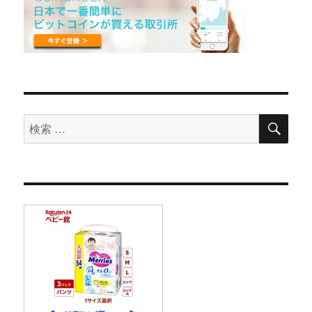
検
検
索
索
対
象: