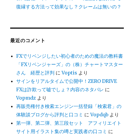
復縁する方法って効果なし？クレームは無いの？
最近のコメント
FXでリベンジしたい初心者のための魔法の教科書
「FXリベンジャーズ」の（株）チャートマスター
さん 経歴と評判
に
Voptis
より
サインをリアルタイムで公開中！ZERO DRIVE
FXは詐欺って嘘でしょ？内容のネタバレ
に
Vopmdz
より
再販売権付き検索エンジン一括登録「検索君」の
体験談ブログから評判と口コミ
に
Vopdqb
より
第一弾、第二弾、第三段セット アフィリエイト
サイト用イラスト集の噂と実践者の口コミ
に