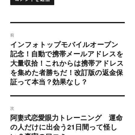
投
前
稿
インフォトップモバイルオープン
過
記念！自動で携帯メールアドレスを
去
ナ
の
大量収拾！これからは携帯アドレス
ビ
投
を集めた者勝ちだ！改訂版の返金保
稿:
ゲ
証って本当？効果なし？
ー
シ
次
阿妻式恋愛眼力トレーニング 運命
ョ
次
の人だけに出会う21日間って怪し
の
ン
投