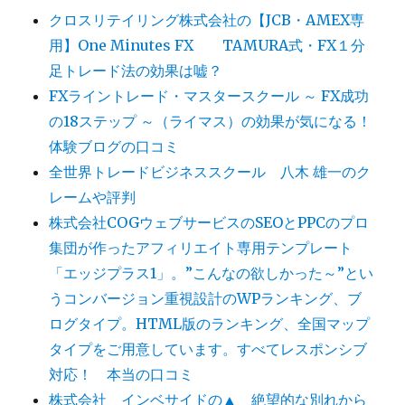
クロスリテイリング株式会社の【JCB・AMEX専
用】One Minutes FX TAMURA式・FX１分
足トレード法の効果は嘘？
FXライントレード・マスタースクール ～ FX成功
の18ステップ ～（ライマス）の効果が気になる！
体験ブログの口コミ
全世界トレードビジネススクール 八木 雄一のク
レームや評判
株式会社COGウェブサービスのSEOとPPCのプロ
集団が作ったアフィリエイト専用テンプレート
「エッジプラス1」。”こんなの欲しかった～”とい
うコンバージョン重視設計のWPランキング、ブ
ログタイプ。HTML版のランキング、全国マップ
タイプをご用意しています。すべてレスポンシブ
対応！ 本当の口コミ
株式会社 インベサイドの▲ 絶望的な別れから