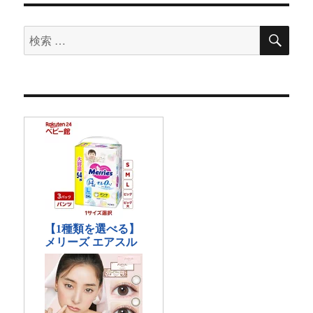
検
検
索
索
対
象: