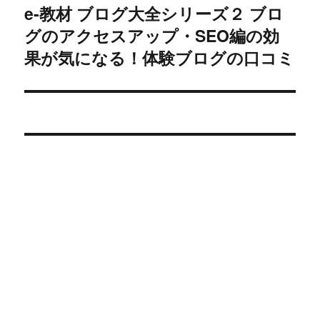
e-教材 ブログ大全シリーズ２ ブロ
ョ
次
グのアクセスアップ・SEO編の効
の
ン
投
果が気になる！体験ブログの口コミ
稿: