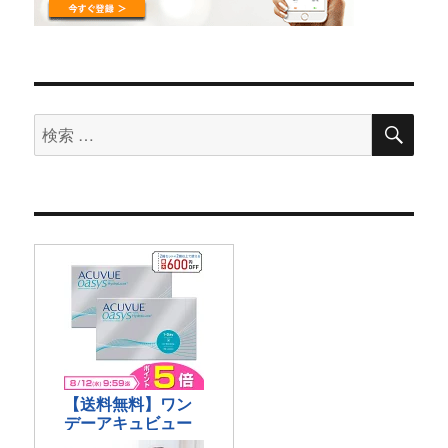
検
検
索
索
対
象: