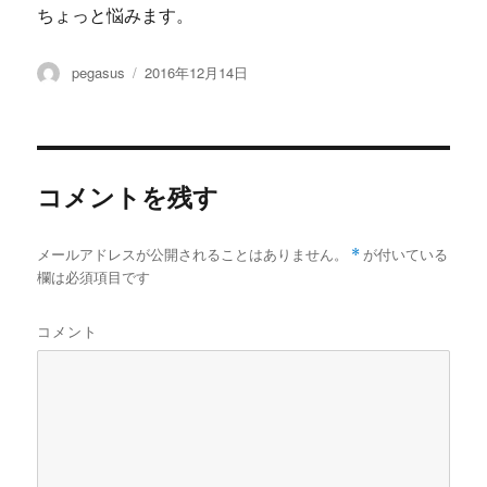
ちょっと悩みます。
投
投
pegasus
2016年12月14日
稿
稿
者
日:
コメントを残す
メールアドレスが公開されることはありません。
*
が付いている
欄は必須項目です
コメント