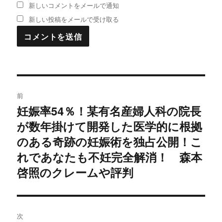
新しいコメントをメールで通知
新しい投稿をメールで受け取る
投
前
稿
妊娠率54％！某有名産婦人科の院長
過
が数年掛けて開発した医学的に根拠
去
ナ
の
のある奇跡の妊娠術を独占公開！こ
ビ
投
れであなたも不妊完全解消！ 森本
稿:
ゲ
啓照のクレームや評判
ー
シ
次