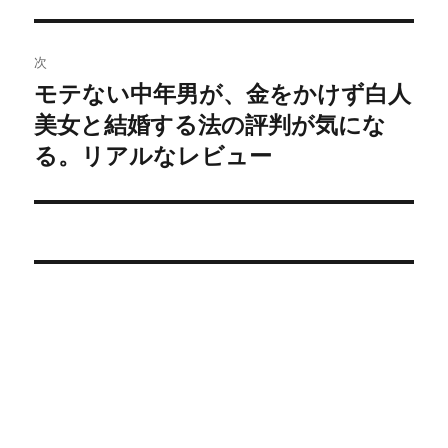
ー
次
シ
モテない中年男が、金をかけず白人
次
美女と結婚する法の評判が気にな
ョ
の
投
る。リアルなレビュー
ン
稿: