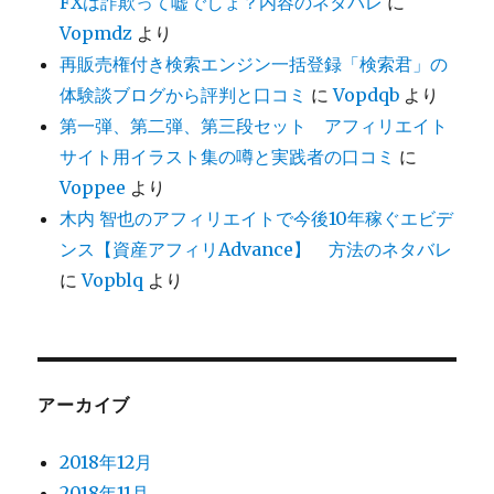
FXは詐欺って嘘でしょ？内容のネタバレ
に
Vopmdz
より
再販売権付き検索エンジン一括登録「検索君」の
体験談ブログから評判と口コミ
に
Vopdqb
より
第一弾、第二弾、第三段セット アフィリエイト
サイト用イラスト集の噂と実践者の口コミ
に
Voppee
より
木内 智也のアフィリエイトで今後10年稼ぐエビデ
ンス【資産アフィリAdvance】 方法のネタバレ
に
Vopblq
より
アーカイブ
2018年12月
2018年11月