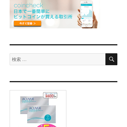
検
検
索
索
対
象: