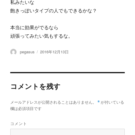
私みたいな
飽きっぽいタイプの人でもできるかな？
本当に効果がでるなら
頑張ってみたい気もするな。
投
投
pegasus
2016年12月13日
稿
稿
者
日:
コメントを残す
メールアドレスが公開されることはありません。
*
が付いている
欄は必須項目です
コメント