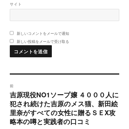
サイト
新しいコメントをメールで通知
新しい投稿をメールで受け取る
投
前
稿
吉原現役NO1ソープ嬢 ４０００人に
過
犯され続けた吉原のメス猫、新田絵
去
ナ
の
里奈がすべての女性に贈るＳＥX攻
ビ
投
略本の噂と実践者の口コミ
稿:
ゲ