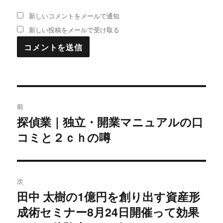
新しいコメントをメールで通知
新しい投稿をメールで受け取る
投
前
稿
探偵業｜独立・開業マニュアルの口
過
コミと２ｃｈの噂
去
ナ
の
ビ
投
稿:
ゲ
次
田中 太樹の1億円を創り出す資産形
次
ー
成術セミナー8月24日開催って効果
の
シ