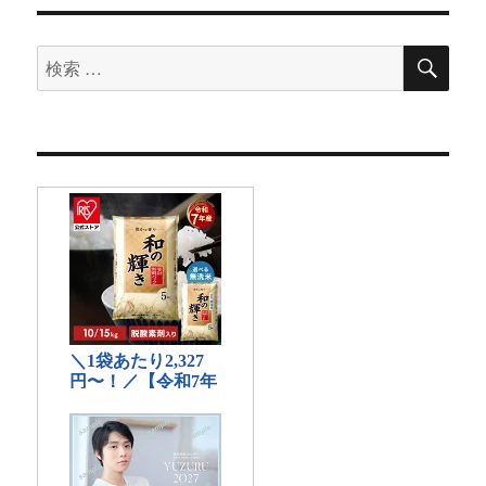
検
検
索
索
対
象: