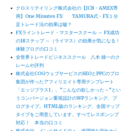
クロスリテイリング株式会社の【JCB・AMEX専
用】One Minutes FX TAMURA式・FX１分
足トレード法の効果は嘘？
FXライントレード・マスタースクール ～ FX成功
の18ステップ ～（ライマス）の効果が気になる！
体験ブログの口コミ
全世界トレードビジネススクール 八木 雄一のク
レームや評判
株式会社COGウェブサービスのSEOとPPCのプロ
集団が作ったアフィリエイト専用テンプレート
「エッジプラス1」。”こんなの欲しかった～”とい
うコンバージョン重視設計のWPランキング、ブ
ログタイプ。HTML版のランキング、全国マップ
タイプをご用意しています。すべてレスポンシブ
対応！ 本当の口コミ
株式会社 インベサイドの▲ 絶望的な別れから