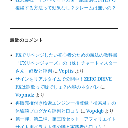
復縁する方法って効果なし？クレームは無いの？
最近のコメント
FXでリベンジしたい初心者のための魔法の教科書
「FXリベンジャーズ」の（株）チャートマスター
さん 経歴と評判
に
Voptis
より
サインをリアルタイムで公開中！ZERO DRIVE
FXは詐欺って嘘でしょ？内容のネタバレ
に
Vopmdz
より
再販売権付き検索エンジン一括登録「検索君」の
体験談ブログから評判と口コミ
に
Vopdqb
より
第一弾、第二弾、第三段セット アフィリエイト
サイト用イラスト集の噂と実践者の口コミ
に