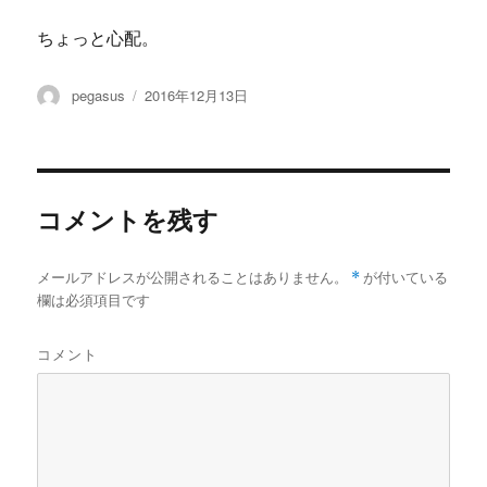
ちょっと心配。
投
投
pegasus
2016年12月13日
稿
稿
者
日:
コメントを残す
メールアドレスが公開されることはありません。
*
が付いている
欄は必須項目です
コメント