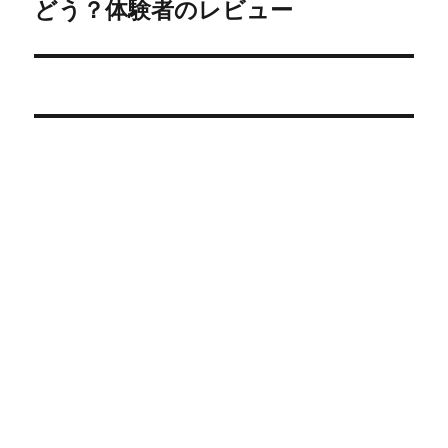
投
どう？体験者のレビュー
稿:
ョ
ン